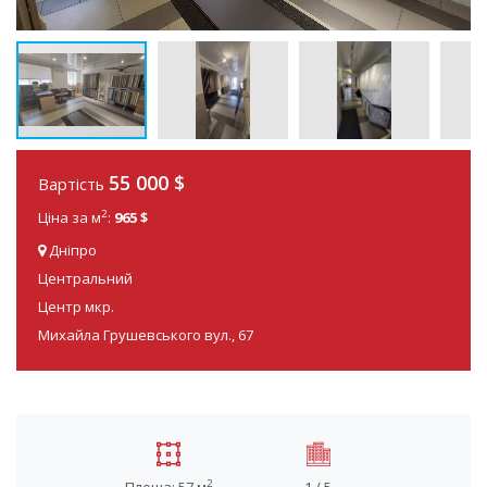
55 000 $
Вартість
2
Ціна за м
:
965 $
Дніпро
Центральний
Центр мкр.
Михайла Грушевського вул., 67
2
Площа: 57 м
1 / 5