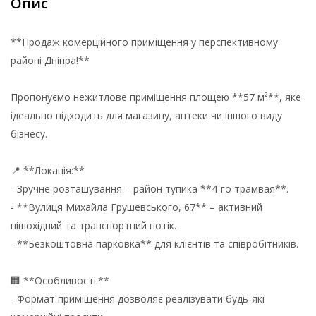
Опис
**Продаж комерційного приміщення у перспективному
районі Дніпра!**
Пропонуємо нежитлове приміщення площею **57 м²**, яке
ідеально підходить для магазину, аптеки чи іншого виду
бізнесу.
📍 **Локація:**
- Зручне розташування – район тупика **4-го трамвая**.
- **Вулиця Михайла Грушевського, 67** – активний
пішохідний та транспортний потік.
- **Безкоштовна парковка** для клієнтів та співробітників.
🏢 **Особливості:**
- Формат приміщення дозволяє реалізувати будь-які