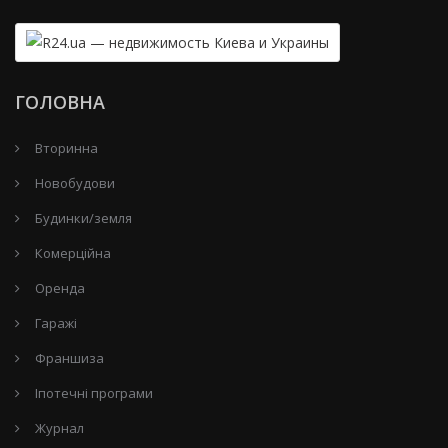
ГОЛОВНА
Вторинна
Новобудови
Будинки/земля
Комерційна
Оренда
Гаражі
Франшиза
Іпотечні програми
Журнал