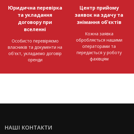
Юридична перевірка
Центр прийому
та укладання
заявок на здачу та
договору при
знімання об'єктів
вселенні
Кожна заявка
обробляється нашими
Особисто перевіряємо
операторами та
власників та документи на
передається у роботу
об'єкт, укладаємо договір
фахівцям
оренди
НАШІ КОНТАКТИ