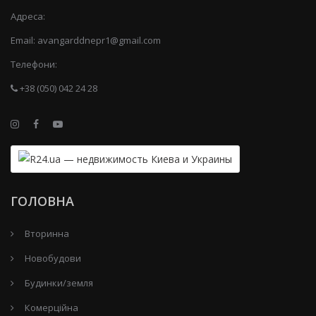
Адреса:
Email:
avangarddnepr1@gmail.com
Телефони:
+38 (050) 042 24 28
ГОЛОВНА
Вторинна
Новобудови
Будинки/земля
Комерційна