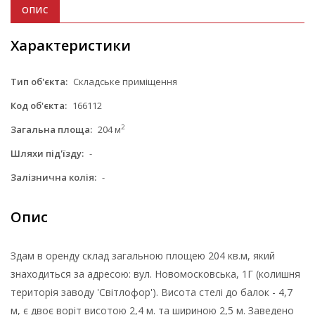
ОПИС
Характеристики
Тип об'єкта:
Складське приміщення
Код об'єкта:
166112
2
Загальна площа:
204 м
Шляхи під'їзду:
-
Залізнична колія:
-
Опис
Здам в оренду склад загальною площею 204 кв.м, який
знаходиться за адресою: вул. Новомосковська, 1Г (колишня
територія заводу 'Світлофор'). Висота стелі до балок - 4,7
м, є двоє воріт висотою 2,4 м. та шириною 2,5 м. Заведено