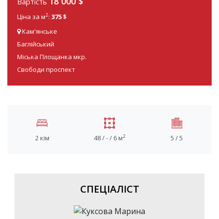
18 000
$
Вартість
2
Ціна за м
:
375 $
Кам'янське
Баглійський
Міська Площанка мкр.
Свободи проспект
2
2 кім
48 / - / 6 м
5 / 5
СПЕЦІАЛІСТ