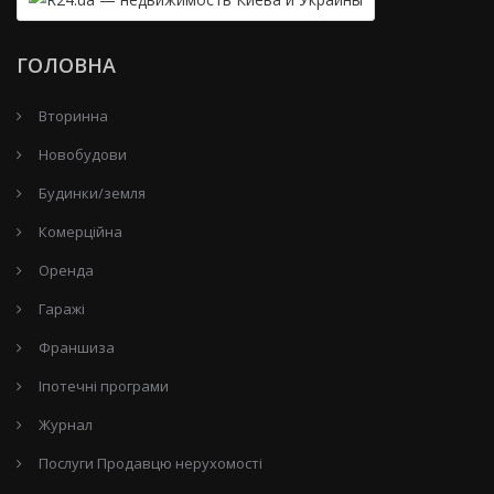
ГОЛОВНА
Вторинна
Новобудови
Будинки/земля
Комерційна
Оренда
Гаражі
Франшиза
Іпотечні програми
Журнал
Послуги Продавцю нерухомості