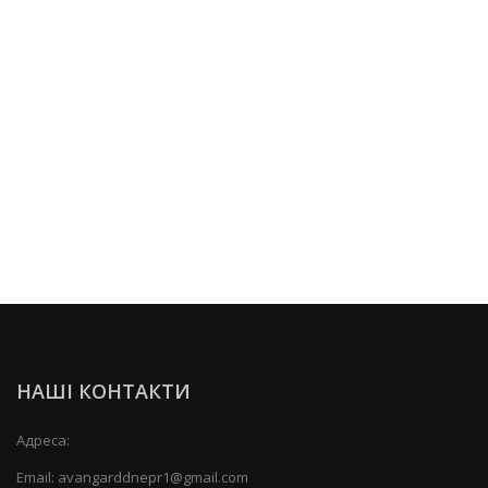
НАШІ КОНТАКТИ
Адреса:
Email:
avangarddnepr1@gmail.com