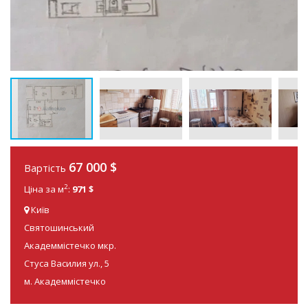
67 000
$
Вартість
2
Ціна за м
:
971 $
Київ
Святошинський
Академмістечко мкр.
Стуса Василия ул., 5
м. Академмістечко