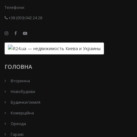
Телефони:
+38 (050) 042 24 28
ГОЛОВНА
Вторинна
Новобудови
Будинки/земля
Комерційна
Оренда
Гаражі