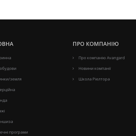
ОВНА
ПРО КОМПАНІЮ
ринна
Про компанію Avangard
обудови
Новини компанії
инки/земля
Школа Ріелтора
ерційна
нда
ажі
ншиза
течні програми