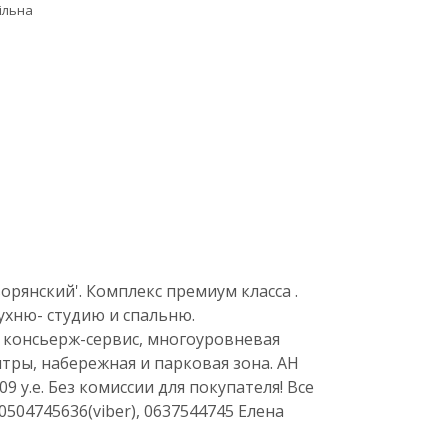
ільна
рянский'. Комплекс премиум класса .
ухню- студию и спальню.
, консьерж-сервис, многоуровневая
тры, набережная и парковая зона. АН
у.е. Без комиссии для покупателя! Все
04745636(viber), 0637544745 Елена