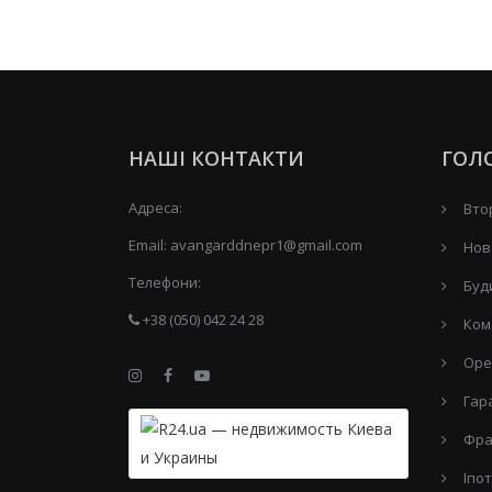
НАШІ КОНТАКТИ
ГОЛ
Адреса:
Вто
Email:
avangarddnepr1@gmail.com
Нов
Телефони:
Буд
+38 (050) 042 24 28
Ком
Оре
Гар
Фра
Іпо