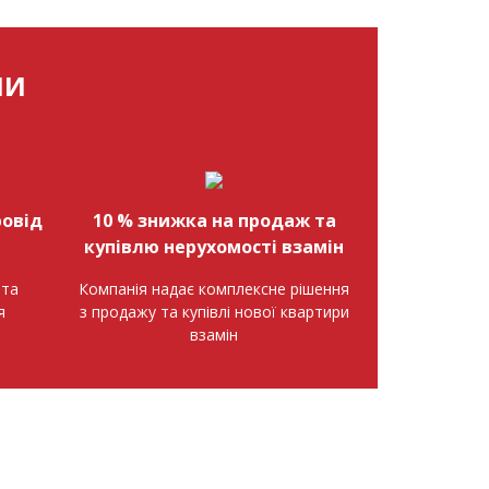
МИ
овід
10 % знижка на продаж та
купівлю нерухомості взамін
нта
Компанія надає комплексне рішення
я
з продажу та купівлі нової квартири
взамін