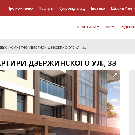
Про компанію
Послуги
Супровід угод
Іпотека
Школа Ріелт
КВАРТИРИ
ЖК
БУДИНК
аж 1-кімнатної квартири Дзержинского ул., 33
РТИРИ ДЗЕРЖИНСКОГО УЛ., 33