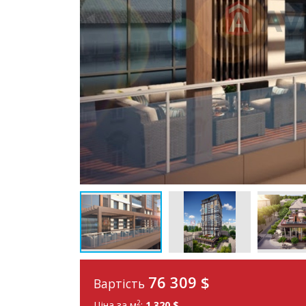
76 309
$
Вартість
2
Ціна за м
:
1 320 $