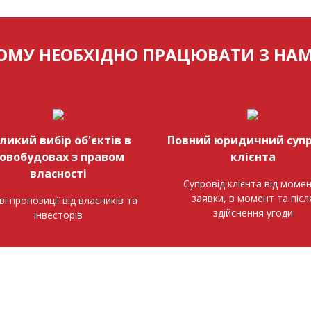
ОМУ НЕОБХІДНО ПРАЦЮВАТИ З НА
ликий вибір об'єктів в
Повний юридичний супр
овобудовах з правом
клієнта
власності
Супровід клієнта від моме
заявки, в момент та післ
ві пропозиції від власників та
здійснення угоди
інвесторів