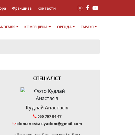
ора
Франшиза
Контакти
И/ЗЕМЛЯ
КОМЕРЦІЙНА
ОРЕНДА
ГАРАЖІ
СПЕЦІАЛІСТ
Кудлай Анастасія
050 707 94 47
domanastasiyadom@gmail.com
або залиште Ваш номер і я Вам