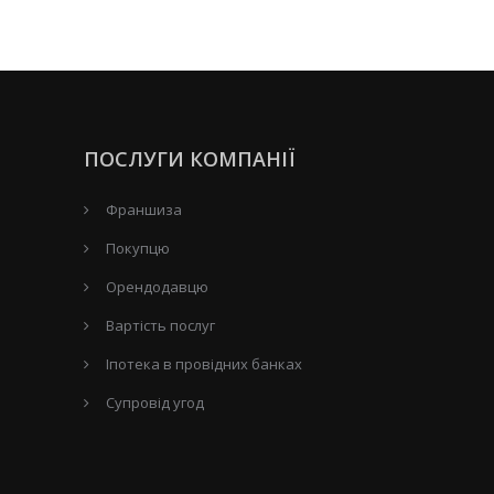
ПОСЛУГИ КОМПАНІЇ
Франшиза
Покупцю
Орендодавцю
Вартість послуг
Іпотека в провідних банках
Супровід угод