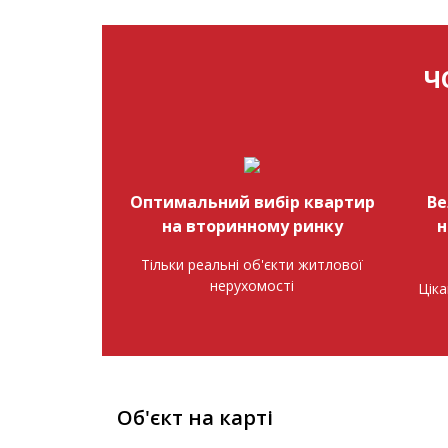
Ч
Оптимальний вибір квартир
Ве
на вторинному ринку
н
Тільки реальні об'єкти житлової
нерухомості
Ціка
Об'єкт на карті