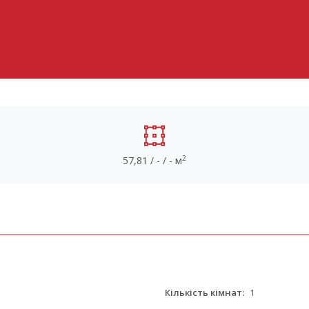
2
57,81 / - / - м
Кількість кімнат:
1