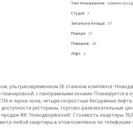
Тип планування:
суміжно-розд
Студія:
+
Загальна площа:
57
Поверх:
21
Поверхів:
26
Ліфт:
є
ом, ультрасовременном 26 этажном комплексе 'Новодво
 планировкой, с панорамными окнами. Планируется в к
СПА и лаунж-зона, четыре скоростных бесшумных лифта
 доступности рестораны, торгово-развлекательные цен
продаж ЖК 'Новодворянский'. Стоимость квартиры 76309 
отр любой квартиры в этом комплексе по телефонам: 05