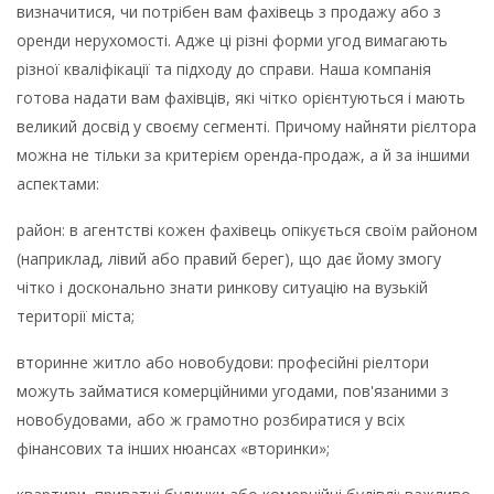
визначитися, чи потрібен вам фахівець з продажу або з
оренди нерухомості. Адже ці різні форми угод вимагають
різної кваліфікації та підходу до справи. Наша компанія
готова надати вам фахівців, які чітко орієнтуються і мають
великий досвід у своєму сегменті. Причому найняти рієлтора
можна не тільки за критерієм оренда-продаж, а й за іншими
аспектами:
район: в агентстві кожен фахівець опікується своїм районом
(наприклад, лівий або правий берег), що дає йому змогу
чітко і досконально знати ринкову ситуацію на вузькій
території міста;
вторинне житло або новобудови: професійні ріелтори
можуть займатися комерційними угодами, пов'язаними з
новобудовами, або ж грамотно розбиратися у всіх
фінансових та інших нюансах «вторинки»;