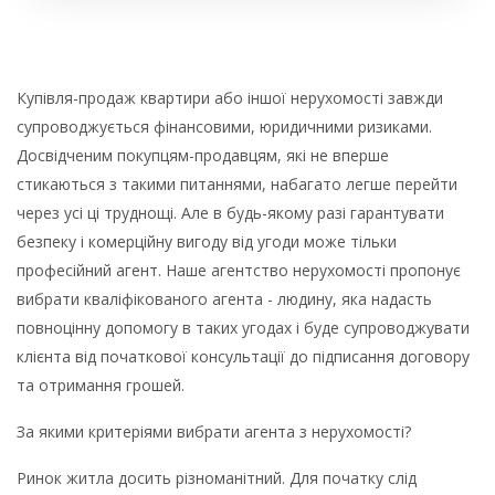
Купівля-продаж квартири або іншої нерухомості завжди
супроводжується фінансовими, юридичними ризиками.
Досвідченим покупцям-продавцям, які не вперше
стикаються з такими питаннями, набагато легше перейти
через усі ці труднощі. Але в будь-якому разі гарантувати
безпеку і комерційну вигоду від угоди може тільки
професійний агент. Наше агентство нерухомості пропонує
вибрати кваліфікованого агента - людину, яка надасть
повноцінну допомогу в таких угодах і буде супроводжувати
клієнта від початкової консультації до підписання договору
та отримання грошей.
За якими критеріями вибрати агента з нерухомості?
Ринок житла досить різноманітний. Для початку слід