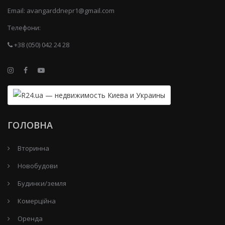
Email:
avangarddnepr1@gmail.com
Телефони:
+38 (050) 042 24 28
ГОЛОВНА
Вторинна
Новобудови
Будинки/земля
Комерційна
Оренда