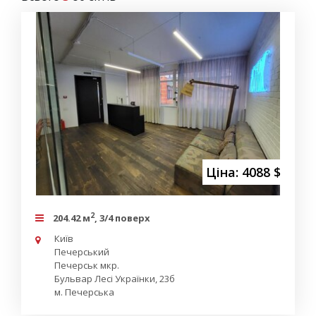
Ціна: 4088 $
2
204.42 м
, 3/4 поверх
Київ
Печерський
Печерськ мкр.
Бульвар Лесі Українки, 23б
м. Печерська