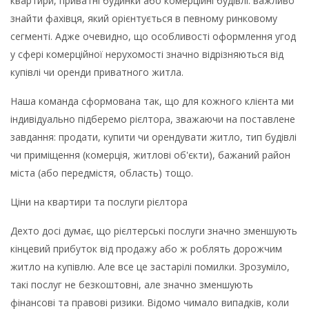
квартири, приватні будинки або комерційні будівлі: важливо
знайти фахівця, який орієнтується в певному ринковому
сегменті. Адже очевидно, що особливості оформлення угод
у сфері комерційної нерухомості значно відрізняються від
купівлі чи оренди приватного житла.
Наша команда сформована так, що для кожного клієнта ми
індивідуально підберемо рієлтора, зважаючи на поставлене
завдання: продати, купити чи орендувати житло, тип будівлі
чи приміщення (комерція, житлові об'єкти), бажаний район
міста (або передмістя, область) тощо.
Ціни на квартири та послуги рієлтора
Дехто досі думає, що рієлтерські послуги значно зменшують
кінцевий прибуток від продажу або ж роблять дорожчим
житло на купівлю. Але все це застарілі помилки. Зрозуміло,
такі послуг не безкоштовні, але значно зменшують
фінансові та правові ризики. Відомо чимало випадків, коли