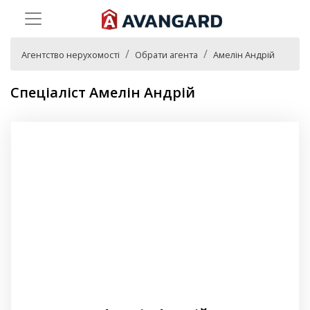
Агентство нерухомості
Обрати агента
Амелін Андрій
Спеціаліст Амелін Андрій