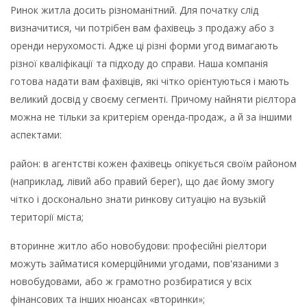
Ринок житла досить різноманітний. Для початку слід
визначитися, чи потрібен вам фахівець з продажу або з
оренди нерухомості. Адже ці різні форми угод вимагають
різної кваліфікації та підходу до справи. Наша компанія
готова надати вам фахівців, які чітко орієнтуються і мають
великий досвід у своєму сегменті. Причому найняти рієлтора
можна не тільки за критерієм оренда-продаж, а й за іншими
аспектами:
район: в агентстві кожен фахівець опікується своїм районом
(наприклад, лівий або правий берег), що дає йому змогу
чітко і досконально знати ринкову ситуацію на вузькій
території міста;
вторинне житло або новобудови: професійні ріелтори
можуть займатися комерційними угодами, пов'язаними з
новобудовами, або ж грамотно розбиратися у всіх
фінансових та інших нюансах «вторинки»;