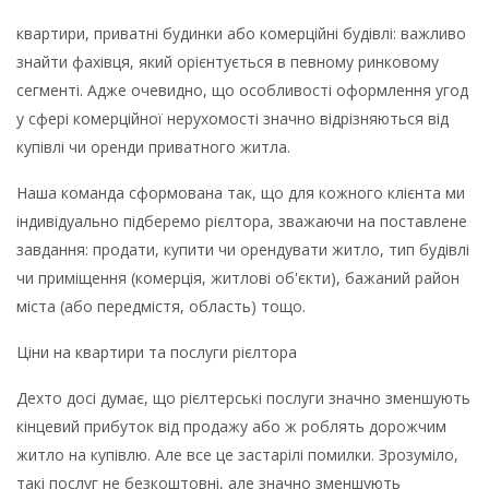
квартири, приватні будинки або комерційні будівлі: важливо
знайти фахівця, який орієнтується в певному ринковому
сегменті. Адже очевидно, що особливості оформлення угод
у сфері комерційної нерухомості значно відрізняються від
купівлі чи оренди приватного житла.
Наша команда сформована так, що для кожного клієнта ми
індивідуально підберемо рієлтора, зважаючи на поставлене
завдання: продати, купити чи орендувати житло, тип будівлі
чи приміщення (комерція, житлові об'єкти), бажаний район
міста (або передмістя, область) тощо.
Ціни на квартири та послуги рієлтора
Дехто досі думає, що рієлтерські послуги значно зменшують
кінцевий прибуток від продажу або ж роблять дорожчим
житло на купівлю. Але все це застарілі помилки. Зрозуміло,
такі послуг не безкоштовні, але значно зменшують