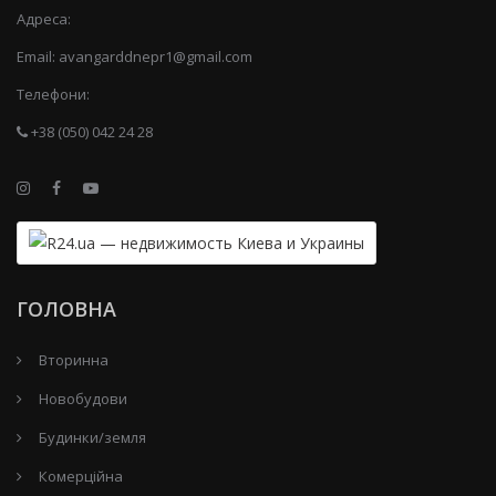
Адреса:
Email:
avangarddnepr1@gmail.com
Телефони:
+38 (050) 042 24 28
ГОЛОВНА
Вторинна
Новобудови
Будинки/земля
Комерційна