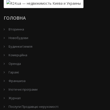
ГОЛОВНА
Вторинна
Новобудови
Будинки/земля
Комерційна
Оренда
Гаражі
Франшиза
Іпотечні програми
Журнал
Послуги Продавцю нерухомості