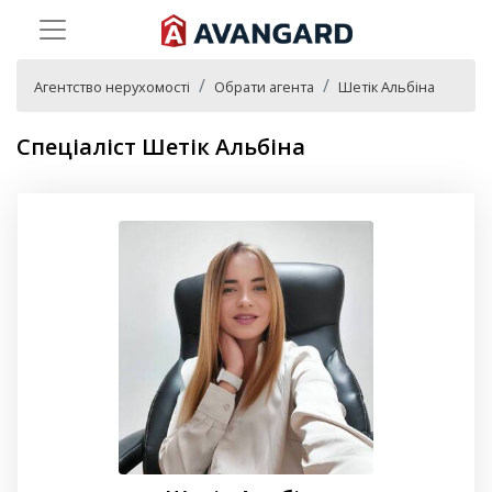
Агентство нерухомості
Обрати агента
Шетік Альбіна
Спеціаліст Шетік Альбіна