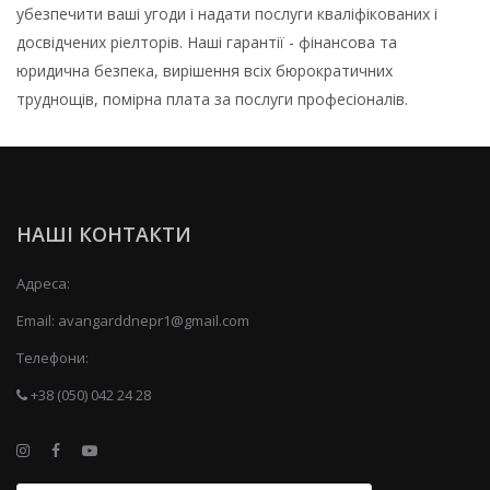
убезпечити ваші угоди і надати послуги кваліфікованих і
досвідчених ріелторів. Наші гарантії - фінансова та
юридична безпека, вирішення всіх бюрократичних
труднощів, помірна плата за послуги професіоналів.
НАШІ КОНТАКТИ
Адреса:
Email:
avangarddnepr1@gmail.com
Телефони:
+38 (050) 042 24 28