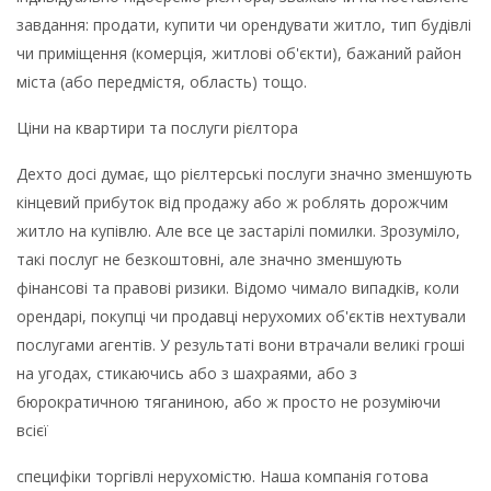
завдання: продати, купити чи орендувати житло, тип будівлі
чи приміщення (комерція, житлові об'єкти), бажаний район
міста (або передмістя, область) тощо.
Ціни на квартири та послуги рієлтора
Дехто досі думає, що рієлтерські послуги значно зменшують
кінцевий прибуток від продажу або ж роблять дорожчим
житло на купівлю. Але все це застарілі помилки. Зрозуміло,
такі послуг не безкоштовні, але значно зменшують
фінансові та правові ризики. Відомо чимало випадків, коли
орендарі, покупці чи продавці нерухомих об'єктів нехтували
послугами агентів. У результаті вони втрачали великі гроші
на угодах, стикаючись або з шахраями, або з
бюрократичною тяганиною, або ж просто не розуміючи
всієї
специфіки торгівлі нерухомістю. Наша компанія готова