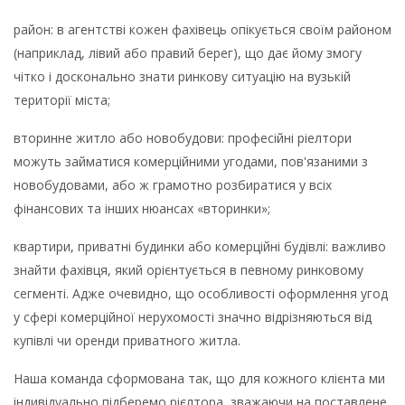
район: в агентстві кожен фахівець опікується своїм районом
(наприклад, лівий або правий берег), що дає йому змогу
чітко і досконально знати ринкову ситуацію на вузькій
території міста;
вторинне житло або новобудови: професійні ріелтори
можуть займатися комерційними угодами, пов'язаними з
новобудовами, або ж грамотно розбиратися у всіх
фінансових та інших нюансах «вторинки»;
квартири, приватні будинки або комерційні будівлі: важливо
знайти фахівця, який орієнтується в певному ринковому
сегменті. Адже очевидно, що особливості оформлення угод
у сфері комерційної нерухомості значно відрізняються від
купівлі чи оренди приватного житла.
Наша команда сформована так, що для кожного клієнта ми
індивідуально підберемо рієлтора, зважаючи на поставлене