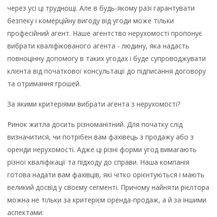
через усі ці труднощі. Але в будь-якому разі гарантувати
безпеку і комерційну вигоду від угоди може тільки
професійний агент. Наше агентство нерухомості пропонує
вибрати кваліфікованого агента - людину, яка надасть
повноцінну допомогу в таких угодах і буде супроводжувати
клієнта від початкової консультації до підписання договору
та отримання грошей.
За якими критеріями вибрати агента з нерухомості?
Ринок житла досить різноманітний. Для початку слід
визначитися, чи потрібен вам фахівець з продажу або з
оренди нерухомості. Адже ці різні форми угод вимагають
різної кваліфікації та підходу до справи. Наша компанія
готова надати вам фахівців, які чітко орієнтуються і мають
великий досвід у своєму сегменті. Причому найняти рієлтора
можна не тільки за критерієм оренда-продаж, а й за іншими
аспектами: