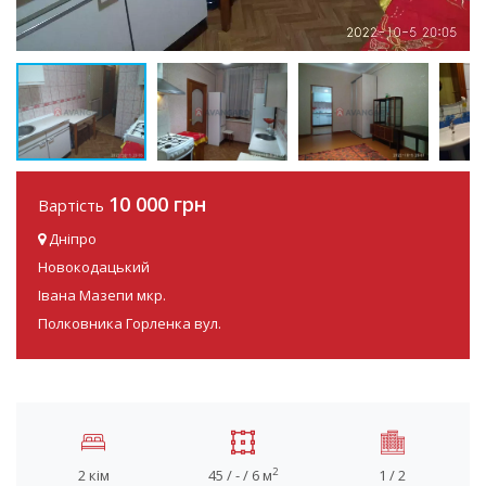
10 000 грн
Вартість
Дніпро
Новокодацький
Івана Мазепи мкр.
Полковника Горленка вул.
2
2 кім
45 / - / 6 м
1 / 2