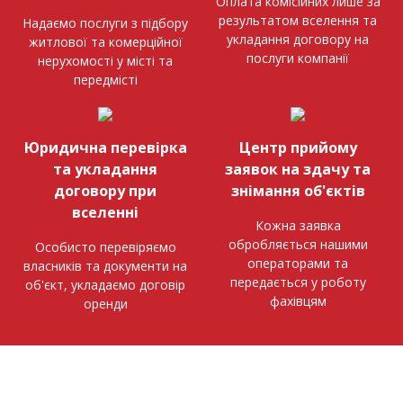
Оплата комісійних лише за
результатом вселення та
Надаємо послуги з підбору
укладання договору на
житлової та комерційної
послуги компанії
нерухомості у місті та
передмісті
Юридична перевірка
Центр прийому
та укладання
заявок на здачу та
договору при
знімання об'єктів
вселенні
Кожна заявка
обробляється нашими
Особисто перевіряємо
операторами та
власників та документи на
передається у роботу
об'єкт, укладаємо договір
фахівцям
оренди