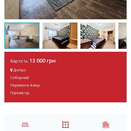
13 000 грн
Вартість
Дніпро
Соборний
Перемога-4 мкр.
Героев пр.