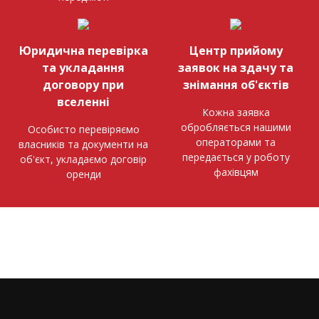
Юридична перевірка
Центр прийому
та укладання
заявок на здачу та
договору при
знімання об'єктів
вселенні
Кожна заявка
обробляється нашими
Особисто перевіряємо
операторами та
власників та документи на
передається у роботу
об'єкт, укладаємо договір
фахівцям
оренди