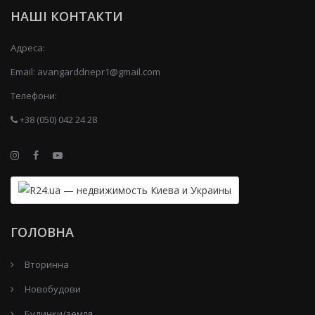
НАШІ КОНТАКТИ
Адреса:
Email:
avangarddnepr1@gmail.com
Телефони:
+38 (050) 042 24 28
ГОЛОВНА
Вторинна
Новобудови
Будинки/земля