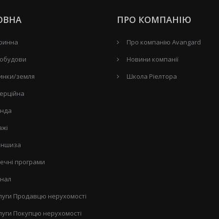
ОВНА
ПРО КОМПАНІЮ
ринна
Про компанію Avangard
обудови
Новини компанії
инки/земля
Школа Ріелтора
ерційна
нда
ажі
ншиза
течні програми
нал
луги Продавцю нерухомості
луги Покупцю нерухомості