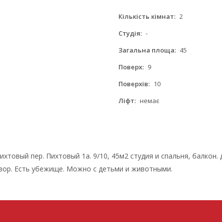
Кількість кімнат:
2
Студія:
-
Загальна площа:
45
Поверх:
9
Поверхів:
10
Ліфт:
немає
ихтовый пер. Пихтовый 1а. 9/10, 45м2 студия и спальня, балко
двор. Есть убежище. Можно с детьми и животными.