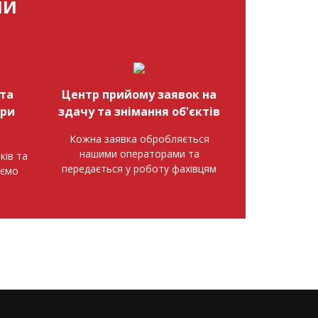
МИ
та
Центр прийому заявок на
при
здачу та знімання об'єктів
Кожна заявка обробляється
нашими операторами та
ків та
передається у роботу фахівцям
аємо