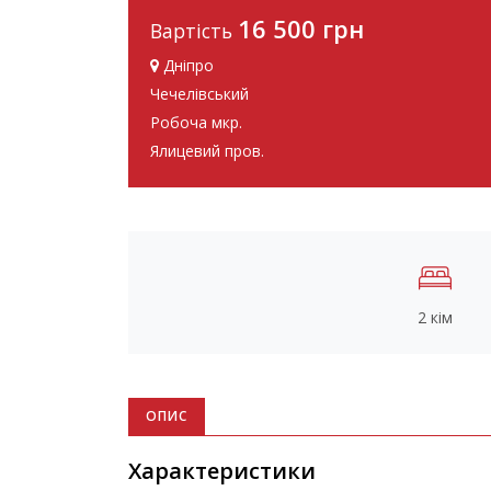
16 500 грн
Вартість
Дніпро
Чечелівський
Робоча мкр.
Ялицевий пров.
2 кім
ОПИС
Характеристики