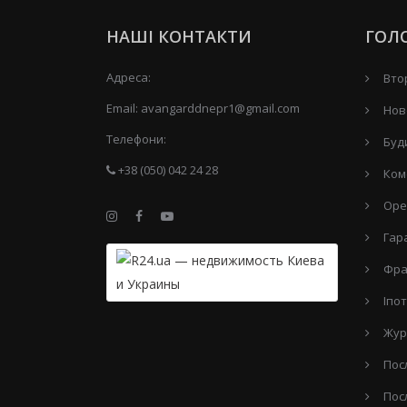
НАШІ КОНТАКТИ
ГОЛ
Адреса:
Вто
Email:
avangarddnepr1@gmail.com
Нов
Телефони:
Буд
+38 (050) 042 24 28
Ком
Оре
Гар
Фра
Іпо
Жур
Пос
Пос