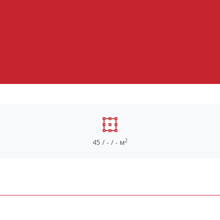
2
45 / - / - м