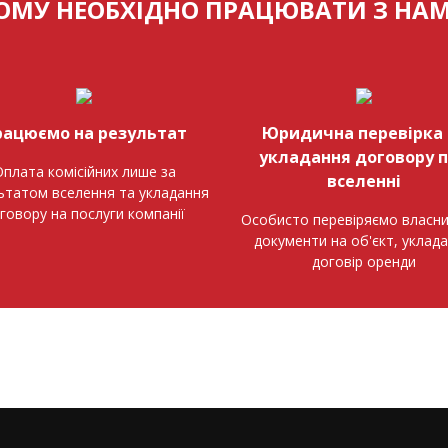
ОМУ НЕОБХІДНО ПРАЦЮВАТИ З НА
рацюємо на результат
Юридична перевірка 
укладання договору 
плата комісійних лише за
вселенні
ьтатом вселення та укладання
говору на послуги компанії
Особисто перевіряємо власни
документи на об'єкт, уклад
договір оренди