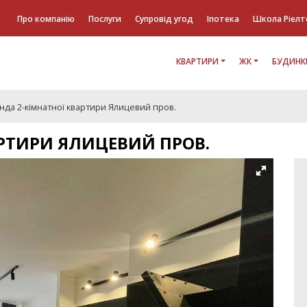
Про компанію
Послуги
Супровід угод
Іпотека
Школа Ріелт
КВАРТИРИ
ЖК
БУДИНК
нда 2-кімнатної квартири Ялицевий пров.
АРТИРИ ЯЛИЦЕВИЙ ПРОВ.