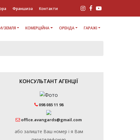
ора
Франшиза
Контакти
И/ЗЕМЛЯ
КОМЕРЦІЙНА
ОРЕНДА
ГАРАЖІ
КОНСУЛЬТАНТ АГЕНЦІЇ
098 085 11 98
office.avangards@gmail.com
або залиште Ваш номер і я Вам
перетелефоную