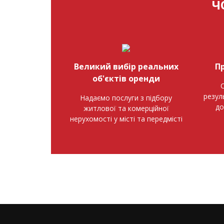
Ч
Великий вибір реальних
П
об'єктів оренди
О
резул
Надаємо послуги з підбору
до
житлової та комерційної
нерухомості у місті та передмісті