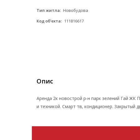
Тип житла:
Новобудова
Код об'єкта:
111816617
Опис
Аренда 2к новострой р-н парк зелений Гай ЖК П
и техникой. Смарт тв, кондиционер. Закрытый 