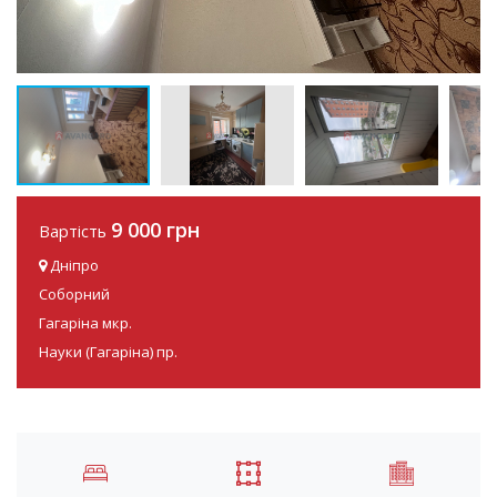
9 000 грн
Вартість
Дніпро
Соборний
Гагаріна мкр.
Науки (Гагаріна) пр.