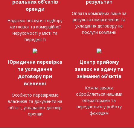
реальних об'єктів
результат
оренди
Оплата комісійних лише за
результатом вселення та
Надаємо послуги з підбору
укладання договору на
житлової та комерційної
послуги компанії
нерухомості у місті та
передмісті
Юридична перевірка
Центр прийому
та укладання
заявок на здачу та
договору при
знімання об'єктів
вселенні
Кожна заявка
обробляється нашими
Особисто перевіряємо
операторами та
власників та документи на
передається у роботу
об'єкт, укладаємо договір
фахівцям
оренди