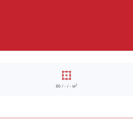
2
86 / - / - м