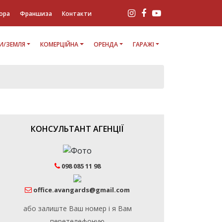
ора
Франшиза
Контакти
И/ЗЕМЛЯ
КОМЕРЦІЙНА
ОРЕНДА
ГАРАЖІ
КОНСУЛЬТАНТ АГЕНЦІЇ
098 085 11 98
office.avangards@gmail.com
або залиште Ваш номер і я Вам
перетелефоную