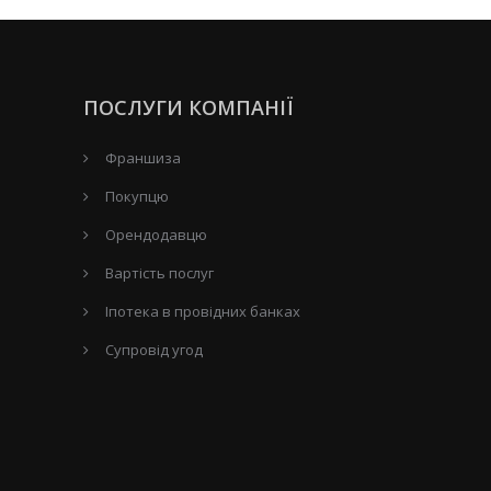
ПОСЛУГИ КОМПАНІЇ
Франшиза
Покупцю
Орендодавцю
Вартість послуг
Іпотека в провідних банках
Супровід угод