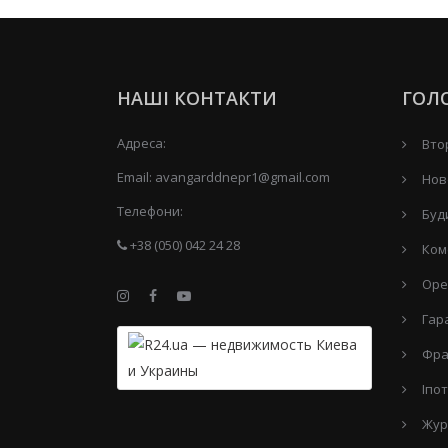
НАШІ КОНТАКТИ
ГОЛ
Адреса:
Вто
Email:
avangarddnepr1@gmail.com
Нов
Телефони:
Буд
+38 (050) 042 24 28
Ком
Оре
Гар
Фра
Іпо
Жур