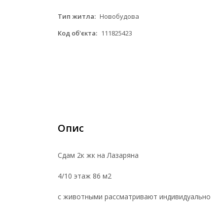
Тип житла:
Новобудова
Код об'єкта:
111825423
Опис
Сдам 2к жк на Лазаряна
4/10 этаж 86 м2
с животными рассматривают индивидуально