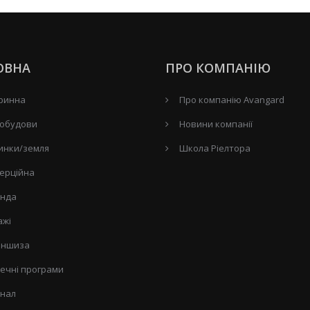
ОВНА
ПРО КОМПАНІЮ
ринна
Про компанію Avangard
обудови
Новини компанії
инки/земля
Школа Ріелтора
ерційна
нда
ажі
ншиза
течні програми
нал