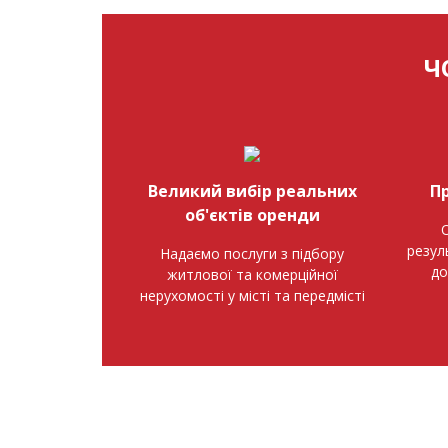
Ч
Великий вибір реальних
П
об'єктів оренди
О
резул
Надаємо послуги з підбору
до
житлової та комерційної
нерухомості у місті та передмісті