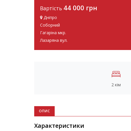
44 000 грн
Вартість
Дніпро
Соборний
Гагаріна мкр.
Лазаряна вул.
2 кім
ОПИС
Характеристики