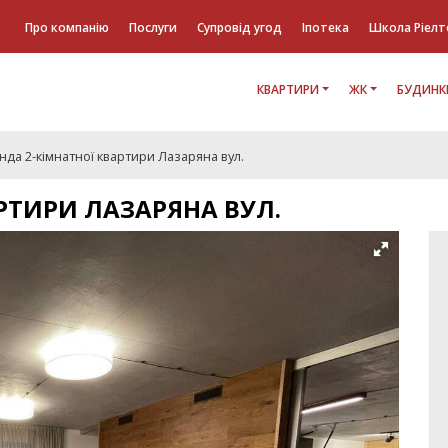
Про компанію
Послуги
Супровід угод
Іпотека
Школа Ріелт
КВАРТИРИ
ЖК
БУДИНК
да 2-кімнатної квартири Лазаряна вул.
РТИРИ ЛАЗАРЯНА ВУЛ.