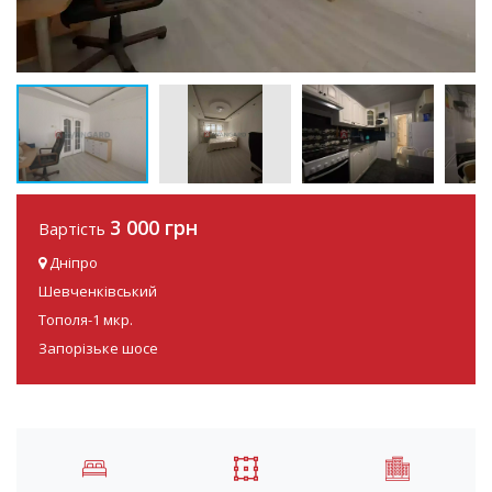
3 000 грн
Вартість
Дніпро
Шевченківський
Тополя-1 мкр.
Запорізьке шосе