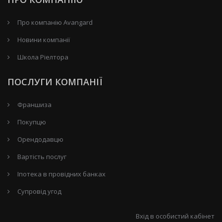
Про компанію Avangard
Новини компанії
Школа Ріелтора
ПОСЛУГИ КОМПАНІЇ
Франшиза
Покупцю
Орендодавцю
Вартість послуг
Іпотека в провідних банках
Супровід угод
Вхід в особистий кабінет