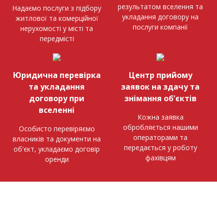
результатом вселення та
Надаємо послуги з підбору
укладання договору на
житлової та комерційної
послуги компанії
нерухомості у місті та
передмісті
Юридична перевірка
Центр прийому
та укладання
заявок на здачу та
договору при
знімання об'єктів
вселенні
Кожна заявка
обробляється нашими
Особисто перевіряємо
операторами та
власників та документи на
передається у роботу
об'єкт, укладаємо договір
фахівцям
оренди