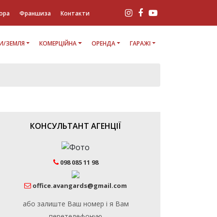
ора
Франшиза
Контакти
И/ЗЕМЛЯ
КОМЕРЦІЙНА
ОРЕНДА
ГАРАЖІ
КОНСУЛЬТАНТ АГЕНЦІЇ
098 085 11 98
office.avangards@gmail.com
або залиште Ваш номер і я Вам
перетелефоную