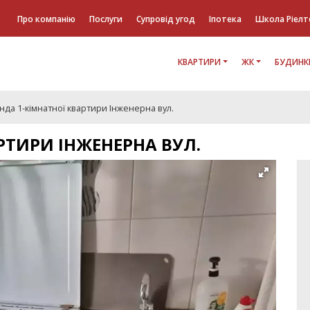
Про компанію
Послуги
Супровід угод
Іпотека
Школа Ріелт
КВАРТИРИ
ЖК
БУДИНК
да 1-кімнатної квартири Інженерна вул.
РТИРИ ІНЖЕНЕРНА ВУЛ.