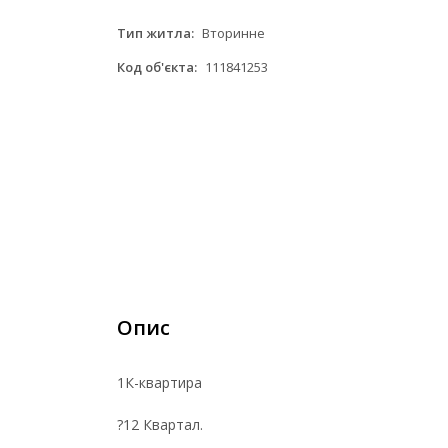
Тип житла:
Вторинне
Код об'єкта:
111841253
Опис
1К-квартира
?12 Квартал.