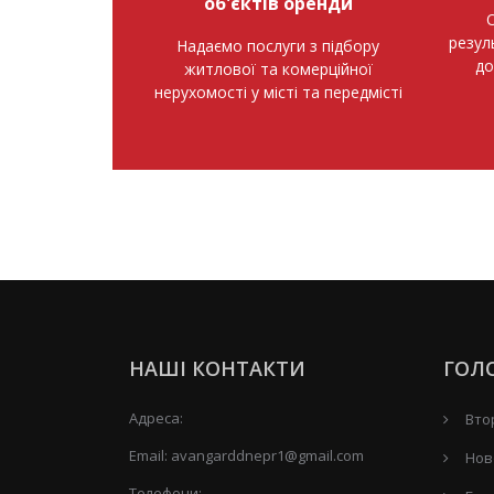
об'єктів оренди
О
резул
Надаємо послуги з підбору
до
житлової та комерційної
нерухомості у місті та передмісті
НАШІ КОНТАКТИ
ГОЛ
Адреса:
Вто
Email:
avangarddnepr1@gmail.com
Нов
Телефони: