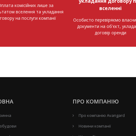
укладання договору 
плата комісійних лише за
вселенні
ьтатом вселення та укладання
говору на послуги компанії
Особисто перевіряємо власни
документи на об'єкт, уклад
договір оренди
ОВНА
ПРО КОМПАНІЮ
ринна
Про компанію Avangard
обудови
Новини компанії