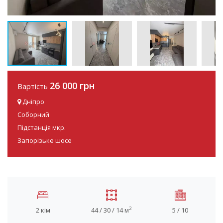
26 000 грн
Вартість
Дніпро
Соборний
Підстанція мкр.
Запорізьке шосе
2
2 кім
44 / 30 / 14 м
5 / 10