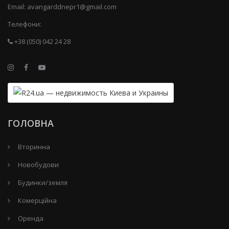
Email:
avangarddnepr1@gmail.com
Телефони:
+38 (050) 042 24 28
ГОЛОВНА
Вторинна
Новобудови
Будинки/земля
Комерційна
Оренда