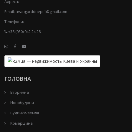
Адреса:
Email:
avangarddnepr1@gmail.com
Телефони:
+38 (050) 042 24 28
ГОЛОВНА
Вторинна
Новобудови
Будинки/земля
Комерційна