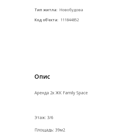
Тип житла:
Новобудова
Код об'єкта:
111844852
Опис
Аренда 2к ЖК Family Space
Этаж: 3/6
Площадь: 39м2