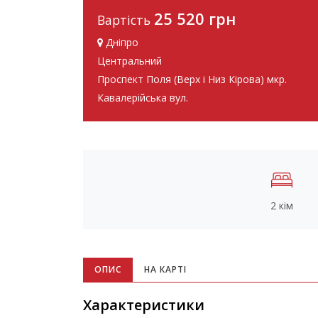
25 520 грн
Вартість
Дніпро
Центральний
Проспект Поля (Верх і Низ Кірова) мкр.
Кавалерійська вул.
2 кім
ОПИС
НА КАРТІ
Характеристики