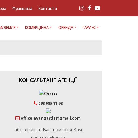
ора
Франшиза
Контакти
И/ЗЕМЛЯ
КОМЕРЦІЙНА
ОРЕНДА
ГАРАЖІ
КОНСУЛЬТАНТ АГЕНЦІЇ
098 085 11 98
office.avangards@gmail.com
або залиште Ваш номер і я Вам
перетелефоную