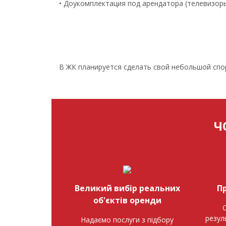
• Доукомплектация под арендатора (телевизоры
В ЖК планируется сделать свой небольшой спо
Ч
Великий вибір реальних
П
об'єктів оренди
О
резул
Надаємо послуги з підбору