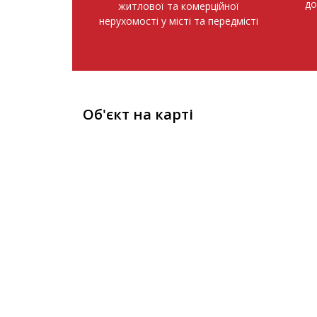
до
житлової та комерційної
нерухомості у місті та передмісті
Об'єкт на карті