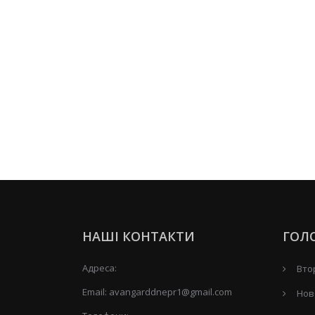
НАШІ КОНТАКТИ
ГОЛ
Адреса:
Вто
Email:
avangarddnepr1@gmail.com
Нов