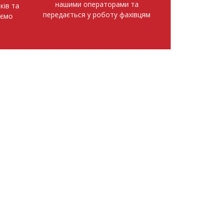
нашими операторами та
ків та
передається у роботу фахівцям
аємо