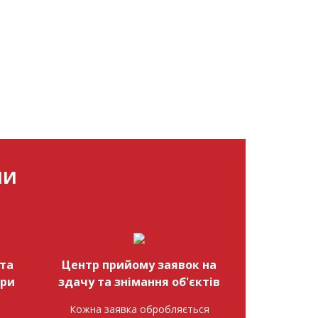
МИ
та
Центр прийому заявок на
при
здачу та знімання об'єктів
Кожна заявка обробляється