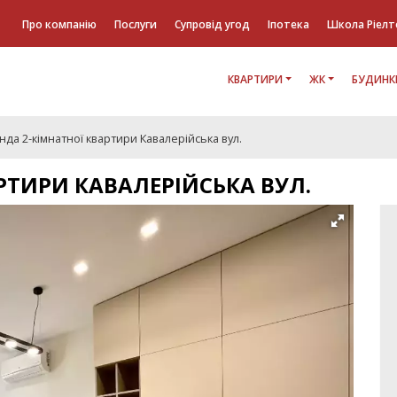
Про компанію
Послуги
Супровід угод
Іпотека
Школа Ріелт
КВАРТИРИ
ЖК
БУДИНК
да 2-кімнатної квартири Кавалерійська вул.
РТИРИ КАВАЛЕРІЙСЬКА ВУЛ.