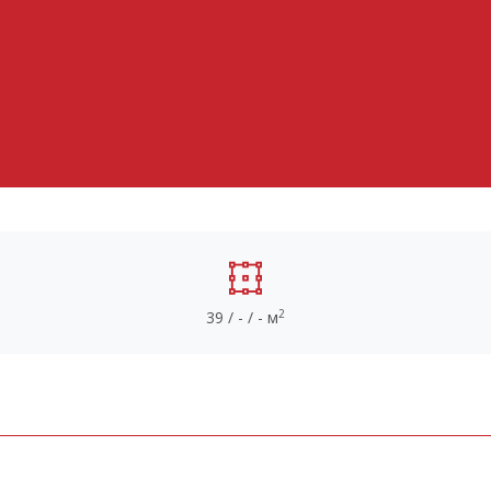
2
39 / - / - м