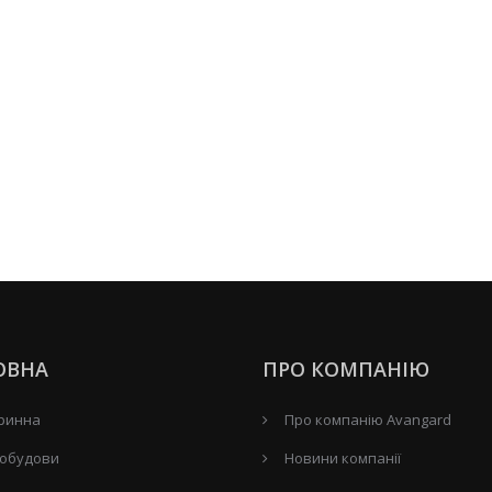
ОВНА
ПРО КОМПАНІЮ
ринна
Про компанію Avangard
обудови
Новини компанії