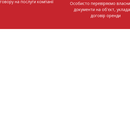
говору на послуги компанії
Особисто перевіряємо власни
документи на об'єкт, уклад
договір оренди