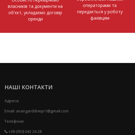
операторами та
власників та документи на
передається у роботу
об'єкт, укладаємо договір
фахівцям
оренди
НАШІ КОНТАКТИ
Адреса:
Email:
avangarddnepr1@gmail.com
Телефони:
+38 (050) 042 24 28