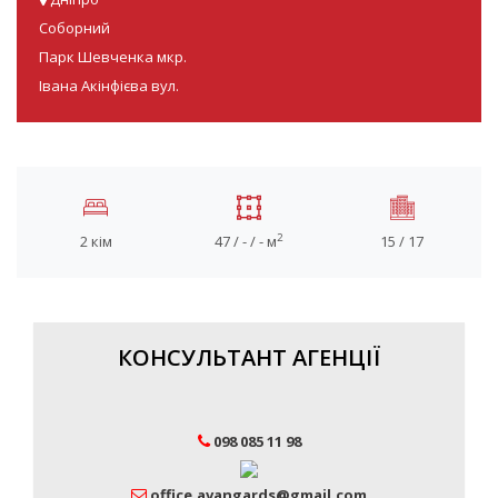
Соборний
Парк Шевченка мкр.
Івана Акінфієва вул.
2
2 кім
47 / - / - м
15 / 17
КОНСУЛЬТАНТ АГЕНЦІЇ
098 085 11 98
office.avangards@gmail.com