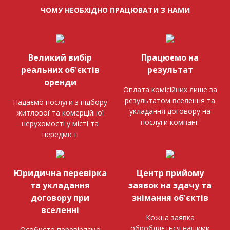
ЧОМУ НЕОБХІДНО ПРАЦЮВАТИ З НАМИ
Великий вибір
Працюємо на
реальних об'єктів
результат
оренди
Оплата комісійних лише за
результатом вселення та
Надаємо послуги з підбору
укладання договору на
житлової та комерційної
послуги компанії
нерухомості у місті та
передмісті
Юридична перевірка
Центр прийому
та укладання
заявок на здачу та
договору при
знімання об'єктів
вселенні
Кожна заявка
обробляється нашими
Особисто перевіряємо