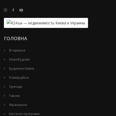
ГОЛОВНА
Вторинна
Новобудови
Будинки/земля
Комерційна
Оренда
Гаражі
Франшиза
Іпотечні програми