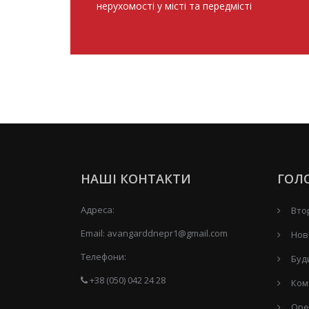
нерухомості у місті та передмісті
НАШІ КОНТАКТИ
ГОЛ
Адреса:
Вто
Email:
avangarddnepr1@gmail.com
Нов
Телефони:
Буд
+38 (050) 042 24 28
Ком
Оре