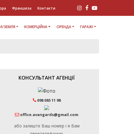
ора
Франшиза
Контакти
И/ЗЕМЛЯ
КОМЕРЦІЙНА
ОРЕНДА
ГАРАЖІ
КОНСУЛЬТАНТ АГЕНЦІЇ
098 085 11 98
office.avangards@gmail.com
або залиште Ваш номер і я Вам
перетелефоную