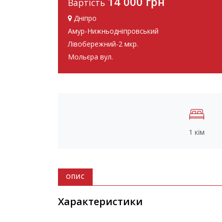
14 000 грн
Вартість
Дніпро
Амур-Нижньодніпровський
Лівобережний-2 мкр.
Мольєра вул.
1 кім
ОПИС
Характеристики