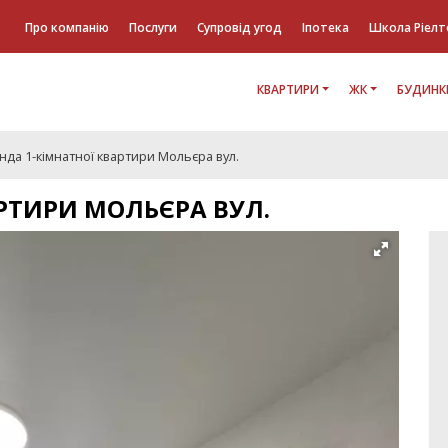
Про компанію
Послуги
Супровід угод
Іпотека
Школа Ріелт
КВАРТИРИ
ЖК
БУДИНК
да 1-кімнатної квартири Мольєра вул.
РТИРИ МОЛЬЄРА ВУЛ.