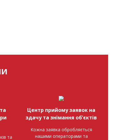
МИ
та
Центр прийому заявок на
при
здачу та знімання об'єктів
Кожна заявка обробляється
нашими операторами та
ків та