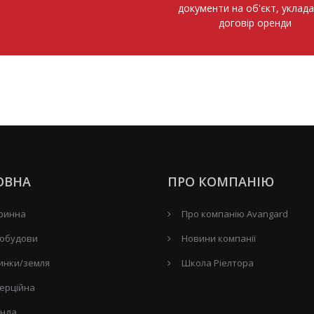
документи на об'єкт, уклад
договір оренди
ОВНА
ПРО КОМПАНІЮ
ринна
Про компанію Avangard
обудови
Новини компанії
инки/земля
Школа Ріелтора
ерційна
нда