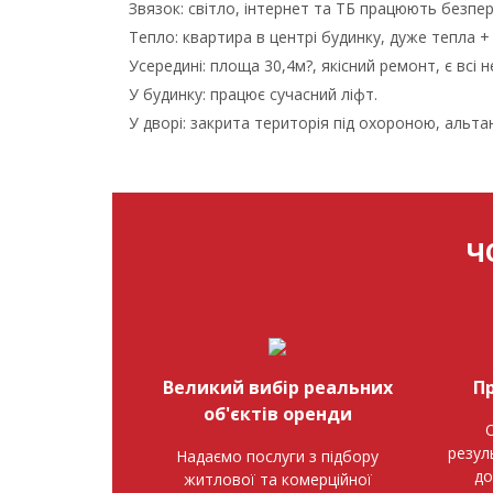
Звязок: світло, інтернет та ТБ працюють безпер
Тепло: квартира в центрі будинку, дуже тепла 
Усередині: площа 30,4м?, якісний ремонт, є всі н
У будинку: працює сучасний ліфт.
У дворі: закрита територія під охороною, альта
Ч
Великий вибір реальних
П
об'єктів оренди
О
резул
Надаємо послуги з підбору
до
житлової та комерційної