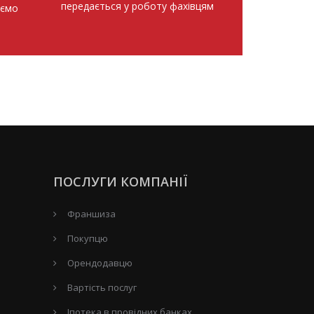
передається у роботу фахівцям
аємо
ПОСЛУГИ КОМПАНІЇ
Франшиза
Покупцю
Орендодавцю
Вартість послуг
Іпотека в провідних банках