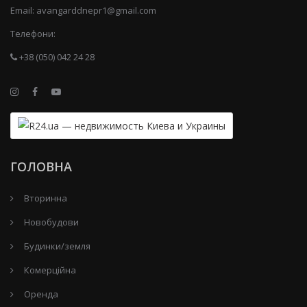
Email:
avangarddnepr1@gmail.com
Телефони:
+38 (050) 042 24 28
ГОЛОВНА
Вторинна
Новобудови
Будинки/земля
Комерційна
Оренда