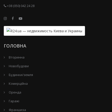
+38 (050) 042 24 28
ГОЛОВНА
Вторинна
Новобудови
Будинки/земля
Комерційна
Оренда
Гаражі
Франшиза