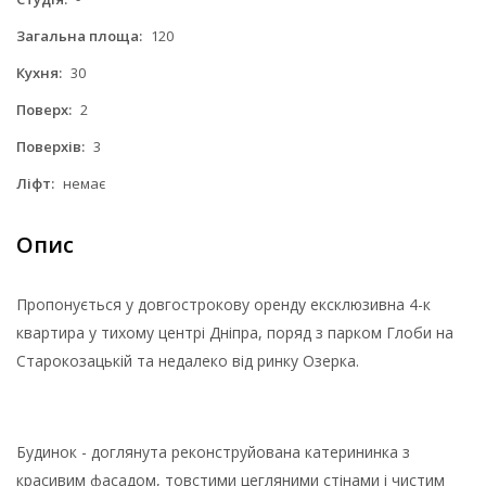
Загальна площа:
120
Кухня:
30
Поверх:
2
Поверхів:
3
Ліфт:
немає
Опис
Пропонується у довгострокову оренду ексклюзивна 4-к
квартира у тихому центрі Дніпра, поряд з парком Глоби на
Старокозацькій та недалеко від ринку Озерка.
Будинок - доглянута реконструйована катерининка з
красивим фасадом, товстими цегляними стінами і чистим