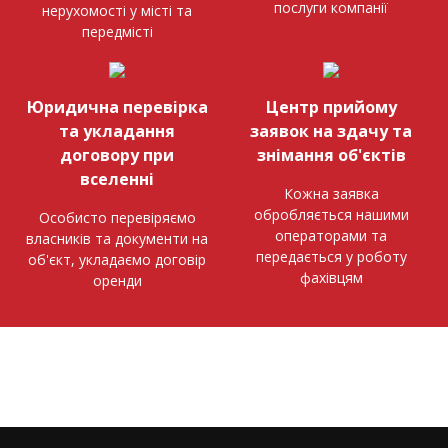
послуги компанії
нерухомості у місті та
передмісті
Юридична перевірка
Центр прийому
та укладання
заявок на здачу та
договору при
знімання об'єктів
вселенні
Кожна заявка
обробляється нашими
Особисто перевіряємо
операторами та
власників та документи на
передається у роботу
об'єкт, укладаємо договір
фахівцям
оренди