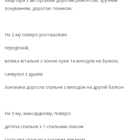
Квартира з авторським дорогим ремонтом, зручним
зонуванням, дорогою технікою.
На 2-му поверсі розташовані:
передпокій,
велика вітальня з зоною кухні та виходом на балкон,
санвузол з душем
зонована доросла спальня з виходом на другий балкон
На 3-му, мансардному, поверсі:
дитяча спальня з 1-спальним ліжком
гостьова спальня з кутовим диваном