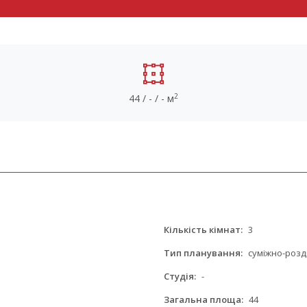
2
44 / - / - м
Кількість кімнат:
3
Тип планування:
суміжно-розд
Студія:
-
Загальна площа:
44