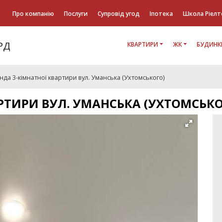
Про компанію
Послуги
Супровід угод
Іпотека
Школа Ріелт
КВАРТИРИ
ЖК
БУДИНК
да 3-кімнатної квартири вул. Уманська (Ухтомського)
РТИРИ ВУЛ. УМАНСЬКА (УХТОМСЬКО