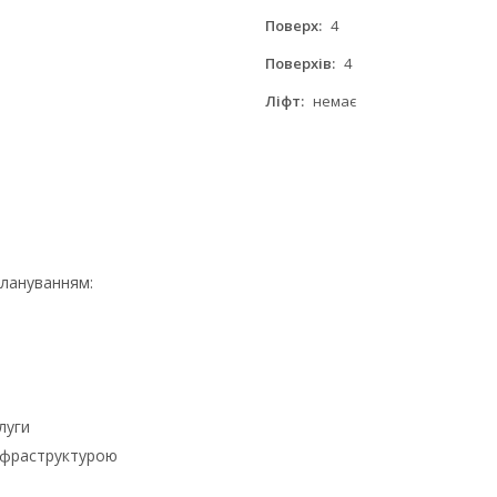
Поверх:
4
Поверхів:
4
Ліфт:
немає
лануванням:
луги
нфраструктурою