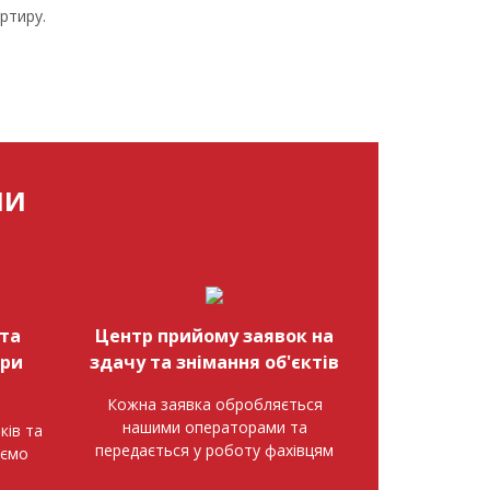
ртиру.
МИ
та
Центр прийому заявок на
при
здачу та знімання об'єктів
Кожна заявка обробляється
нашими операторами та
ків та
передається у роботу фахівцям
аємо