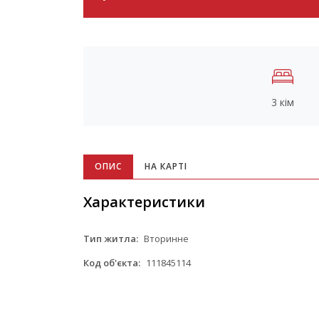
3 кім
ОПИС
НА КАРТІ
Характеристики
Тип житла:
Вторинне
Код об'єкта:
111845114