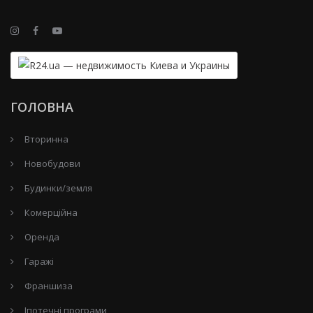
ГОЛОВНА
Вторинна
Новобудови
Будинки/земля
Комерційна
Оренда
Гаражі
Франшиза
Іпотечні програми