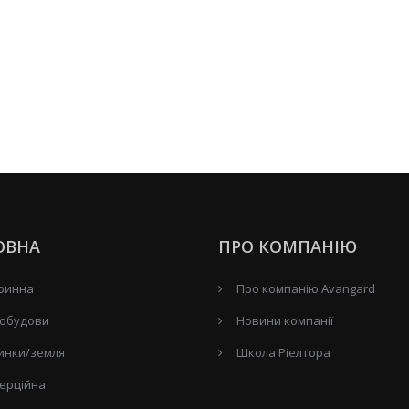
ОВНА
ПРО КОМПАНІЮ
ринна
Про компанію Avangard
обудови
Новини компанії
инки/земля
Школа Ріелтора
ерційна