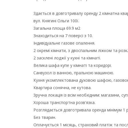
Здається в довготривалу оренду 2 кімнатна кв
вул. Княгині Ольги 100ї.
Загальна площа 69.9 м2
Знаходиться на 7 поверсі з 10.
Індивідуальне газове опалення.
2 окремі кімнати, з двоспальним ліжком та роз
2 засклені лоджії у кухні та кімнаті.
Велика шафа купе у кімнаті та коридорі.
Санвузол із ванною, пральною машиною.
Кухня укомплектована духовою шафою, газово
Квартира сонячна, не кутова.
Зручна локація із всім необхідним: магазини, с
Хороша транспортна розв'язка.
Розглядається довготривала оренда мінімум 1 р
Без тварин.
Оплачується 1 місяць, страховий платіж та посл