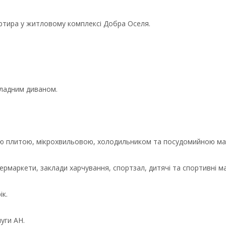
артира у житловому комплексі Добра Оселя.
кладним диваном.
ю плитою, мікрохвильовою, холодильником та посудомийною м
упермаркети, заклади харчування, спортзал, дитячі та спортивні м
ік.
уги АН.