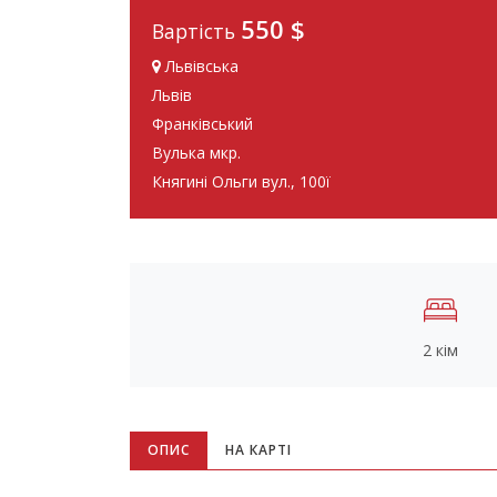
550 $
Вартість
Львівська
Львів
Франківський
Вулька мкр.
Княгині Ольги вул., 100ї
2 кім
ОПИС
НА КАРТІ