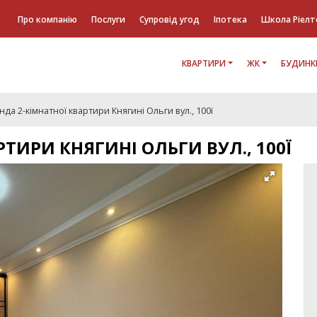
Про компанію
Послуги
Супровід угод
Іпотека
Школа Ріелт
КВАРТИРИ
ЖК
БУДИНК
да 2-кімнатної квартири Княгині Ольги вул., 100ї
ТИРИ КНЯГИНІ ОЛЬГИ ВУЛ., 100Ї