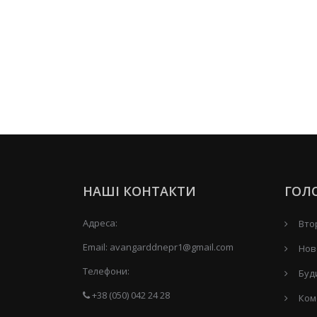
НАШІ КОНТАКТИ
ГОЛ
Адреса:
Вто
Email:
avangarddnepr1@gmail.com
Нов
Телефони:
Буд
+38 (050) 042 24 28
Ком