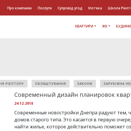
Про компанію
Послуги
Супровід угод
Іпотека
Школа Ріелт
КВАРТИРИ
ЖК
БУДИНК
НЯ РІЕЛТОРУ
ОБЛАШТУВАННЯ
ЗАКОНИ
ЗАРУБІЖНА Н
Современный дизайн планировок кварт
24.12.2018
Современные новостройки Днепра радуют тем, ч
домов старого типа. Это касается в первую оче
найти жилье, которое действительно поможет со