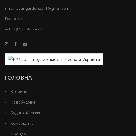
Email:
avangarddnepr1@gmail.com
Телефони:
+38 (050) 042 24 28
ГОЛОВНА
Вторинна
Новобудови
Будинки/земля
Комерційна
Оренда