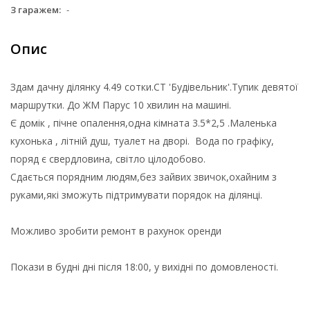
З гаражем:
-
Опис
Здам дачну ділянку 4.49 сотки.СТ 'Будівельник'.Тупик девятої
маршрутки. До ЖМ Парус 10 хвилин на машині.
Є домік , пічне опалення,одна кімната 3.5*2,5 .Маленька
кухонька , літній душ, туалет на дворі. Вода по графіку,
поряд є свердловина, світло цілодобово.
Сдається порядним людям,без зайвих звичок,охайним з
руками,які зможуть підтримувати порядок на ділянці.
Можливо зробити ремонт в рахунок оренди
Покази в будні дні після 18:00, у вихідні по домовленості.