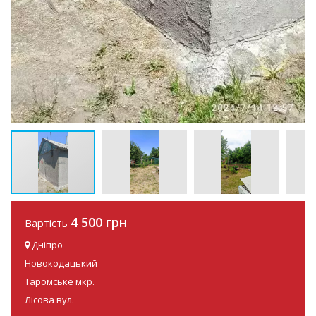
4 500 грн
Вартість
Дніпро
Новокодацький
Таромське мкр.
Лісова вул.