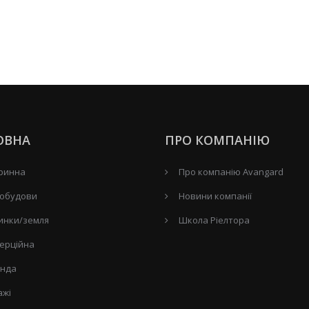
ОВНА
ПРО КОМПАНІЮ
ринна
Про компанію Avangard
обудови
Новини компанії
инки/земля
Школа Ріелтора
ерційна
нда
ажі