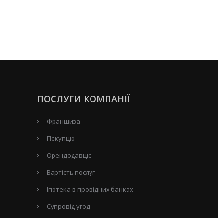
ПОСЛУГИ КОМПАНІЇ
Франшиза
Покупцю
Орендодавцю
Вартість послуг
Іпотека в провідних банках
Супровід угод