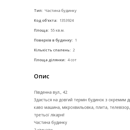
Тип:
Частина будинку
Код об'єкта:
1353924
Площа:
55 кв.м.
Поверхів в будинку:
1
Кількість спалень:
2
Площа ділянки:
4 сот
Опис
Південна вул., 42
Здається на довгий термін будинок з окремим дв
каво машина, мікрохвильовка, плита, телевізор,
третьої лікарні!
Частина будинку
2 кімнати