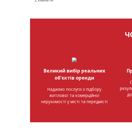
Ч
Великий вибір реальних
П
об'єктів оренди
О
резул
Надаємо послуги з підбору
до
житлової та комерційної
нерухомості у місті та передмісті