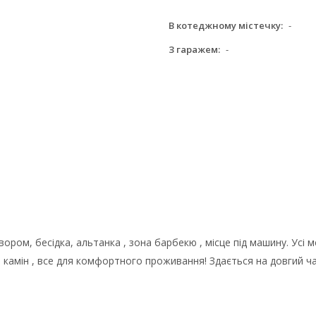
В котеджному містечку:
-
З гаражем:
-
ором, бесідка, альтанка , зона барбекю , місце під машину. Усі 
 камін , все для комфортного проживання! Здається на довгий час