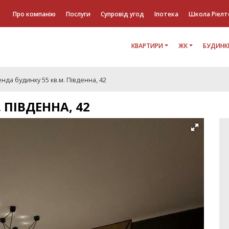
Про компанію
Послуги
Супровід угод
Іпотека
Школа Ріелт
КВАРТИРИ
ЖК
БУДИНК
нда будинку 55 кв.м. Південна, 42
 ПІВДЕННА, 42