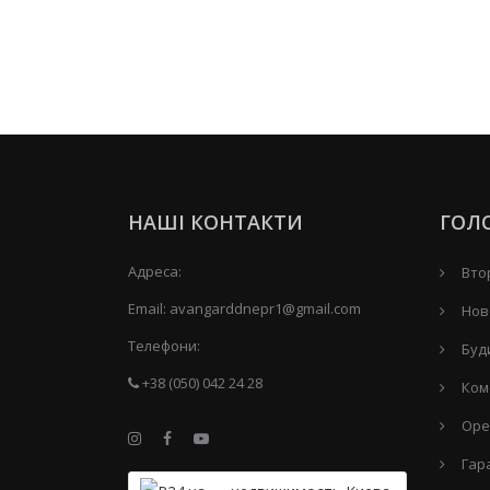
НАШІ КОНТАКТИ
ГОЛ
Адреса:
Вто
Email:
avangarddnepr1@gmail.com
Нов
Телефони:
Буд
+38 (050) 042 24 28
Ком
Оре
Гар