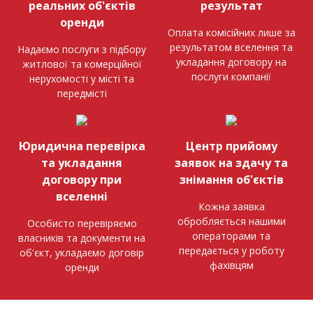
реальних об'єктів
результат
оренди
Оплата комісійних лише за
результатом вселення та
Надаємо послуги з підбору
укладання договору на
житлової та комерційної
послуги компанії
нерухомості у місті та
передмісті
Юридична перевірка
Центр прийому
та укладання
заявок на здачу та
договору при
знімання об'єктів
вселенні
Кожна заявка
обробляється нашими
Особисто перевіряємо
операторами та
власників та документи на
передається у роботу
об'єкт, укладаємо договір
фахівцям
оренди