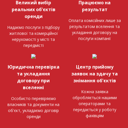
Великий вибір
Працюємо на
реальних об'єктів
результат
оренди
Оплата комісійних лише за
результатом вселення та
Надаємо послуги з підбору
укладання договору на
житлової та комерційної
послуги компанії
нерухомості у місті та
передмісті
Юридична перевірка
Центр прийому
та укладання
заявок на здачу та
договору при
знімання об'єктів
вселенні
Кожна заявка
обробляється нашими
Особисто перевіряємо
операторами та
власників та документи на
передається у роботу
об'єкт, укладаємо договір
фахівцям
оренди