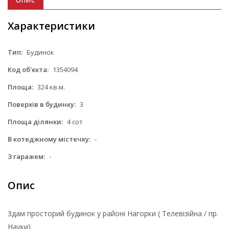
ОПИС
Характеристики
Тип:
Будинок
Код об'єкта:
1354094
Площа:
324 кв.м.
Поверхів в будинку:
3
Площа ділянки:
4 сот
В котеджному містечку:
-
З гаражем:
-
Опис
Здам просторий будинок у районі Нагорки ( Телевізійна / пр.
Науки)