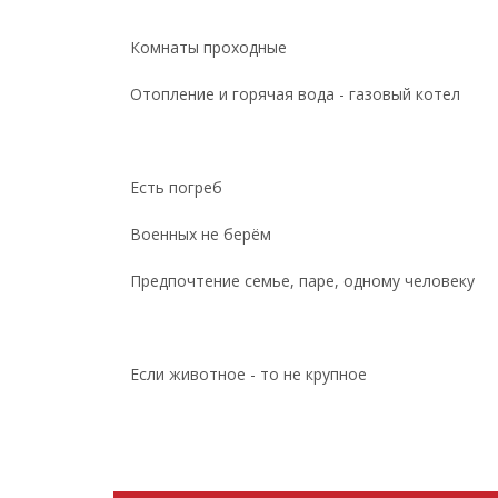
Комнаты проходные
Отопление и горячая вода - газовый котел
Есть погреб
Военных не берём
Предпочтение семье, паре, одному человеку
Если животное - то не крупное