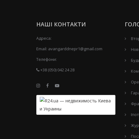
НАШІ КОНТАКТИ
ГОЛ
Адреса:
Вто
Email:
avangarddnepr1@gmail.com
Нов
Телефони:
Буд
+38 (050) 042 24 28
Ком
Оре
Гар
Фра
Іпо
Жур
Пос