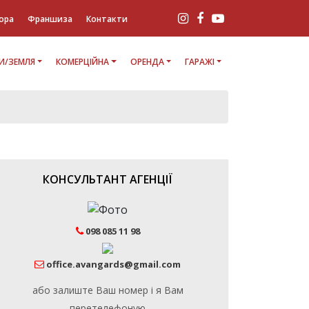
ора
Франшиза
Контакти
И/ЗЕМЛЯ
КОМЕРЦІЙНА
ОРЕНДА
ГАРАЖІ
КОНСУЛЬТАНТ АГЕНЦІЇ
098 085 11 98
office.avangards@gmail.com
або залиште Ваш номер і я Вам
перетелефоную