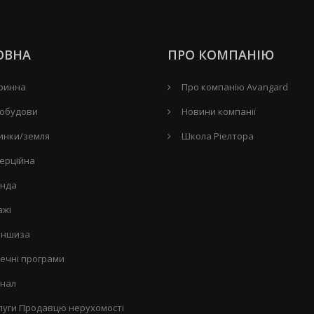
ОВНА
ПРО КОМПАНІЮ
ринна
Про компанію Avangard
обудови
Новини компанії
инки/земля
Школа Ріелтора
ерційна
нда
ажі
ншиза
течні програми
нал
луги Продавцю нерухомості