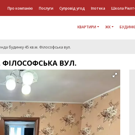
Про компанію
Послуги
Супровід угод
Іпотека
Школа Ріелт
КВАРТИРИ
ЖК
БУДИНК
нда будинку 45 кв.м. Філософська вул.
. ФІЛОСОФСЬКА ВУЛ.