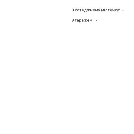
В котеджному містечку:
-
З гаражем:
-