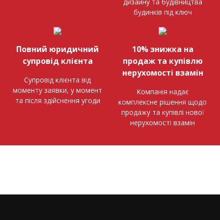
дизайну та будівництва
будинків під ключ
Повний юридичний
10% знижка на
супровід клієнта
продаж та купівлю
нерухомості взамін
Супровід клієнта від
моменту заявки, у момент
Компанія надає
та після здійснення угоди
комплексне рішення щодо
продажу та купівлі нової
нерухомості взамін