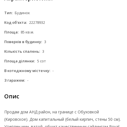
Тип:
Будинок
Код об'єкта:
22278932
Площа:
85 кв.м.
Поверхів в будинку:
3
Кількість спалень:
3
Площа ділянки:
5 сот
В котеджному містечку:
-
З гаражем:
-
Опис
Продам дом АНД район, на границе с Обуховкой
(Кировское). Дом капитальный (белый кирпич, стены 50 см).
Утеплен мин. ватой, обшит качественным сайдингом Royal,