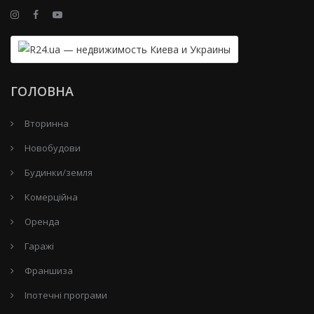
ГОЛОВНА
Вторинна
Новобудови
Будинки/земля
Комерційна
Оренда
Гаражі
Франшиза
Іпотечні програми