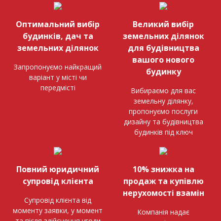
Оптимальний вибір
Великий вибір
будинків, дач та
земельних ділянок
земельних ділянок
для будівництва
вашого нового
Запропонуємо найкращий
будинку
варіант у місті чи
передмісті
Вибираємо для вас
земельну ділянку,
пропонуємо послуги
дизайну та будівництва
будинків під ключ
Повний юридичний
10% знижка на
супровід клієнта
продаж та купівлю
нерухомості взамін
Супровід клієнта від
моменту заявки, у момент
Компанія надає
та після здійснення угоди