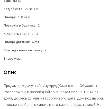
Тип:
Дача
Код об'єкта:
22283415
Площа:
100 кв.м.
Поверхів в будинку:
2
Кількість спалень:
3
Площа ділянки:
4 сот
В котеджному містечку:
-
З гаражем:
-
Опис
Продам дом-дачу в с/т Изумруд (Кировское - Обуховка).
Расположена в заповедной зоне, река Орель в 100 м. от
дома, до леса 20 мин. неторопливого шага. Дом под шубой,
выложен из белого силикатного кирпича двухэтажный. На