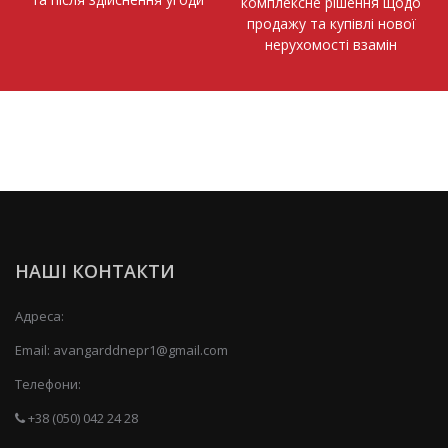
комплексне рішення щодо
продажу та купівлі нової
нерухомості взамін
НАШІ КОНТАКТИ
Адреса:
Email:
avangarddnepr1@gmail.com
Телефони:
+38 (050) 042 24 28