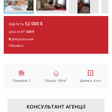
52 000 $
Вартість
2
Ціна за м
:
520 $
Дніпровський
Обухівка
2
Поверхів: 2
Площа: 100 м
Ділянка: 4 сот
КОНСУЛЬТАНТ АГЕНЦІЇ