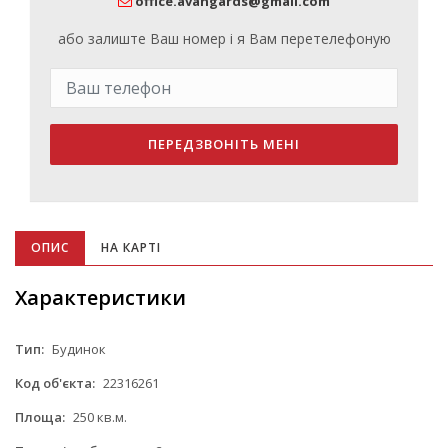
office.avangards@gmail.com
або залиште Ваш номер і я Вам перетелефоную
ПЕРЕДЗВОНІТЬ МЕНІ
ОПИС
НА КАРТІ
Характеристики
Тип:
Будинок
Код об'єкта:
22316261
Площа:
250 кв.м.