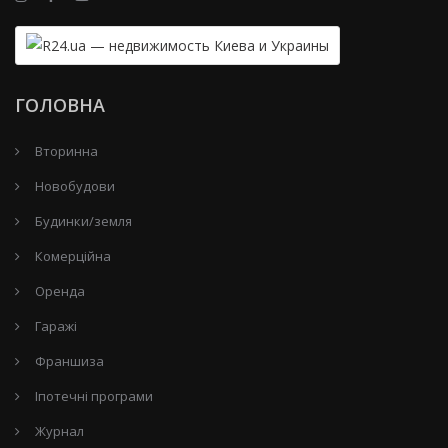
ГОЛОВНА
Вторинна
Новобудови
Будинки/земля
Комерційна
Оренда
Гаражі
Франшиза
Іпотечні програми
Журнал