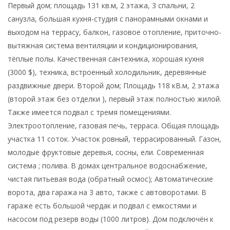
Первый дом; площадь 131 кв.м, 2 этажа, 3 спальни, 2
санузла, большая кухня-студия с панорамными окнами и
выходом на террасу, балкон, газовое отопление, приточно-
вытяжная система вентиляции и кондиционирования,
тёплые полы. Качественная сантехника, хорошая кухня
(3000 $), техника, встроенный холодильник, деревянные
раздвижные двери. Второй дом; Площадь 118 кВ.м, 2 этажа
(второй этаж без отделки ), первый этаж полностью жилой.
Также имеется подвал с тремя помещениями.
Электроотопление, газовая печь, терраса. Общая площадь
участка 11 соток. Участок ровный, террасированный. Газон,
молодые фруктовые деревья, сосны, ели. Современная
система ; полива. В домах центральное водоснабжение,
чистая питьевая вода (обратный осмос); Автоматические
ворота, два гаража на 3 авто, также с автоворотами. В
гараже есть большой чердак и подвал с емкостями и
насосом под резерв воды (1000 литров). Дом подключён к