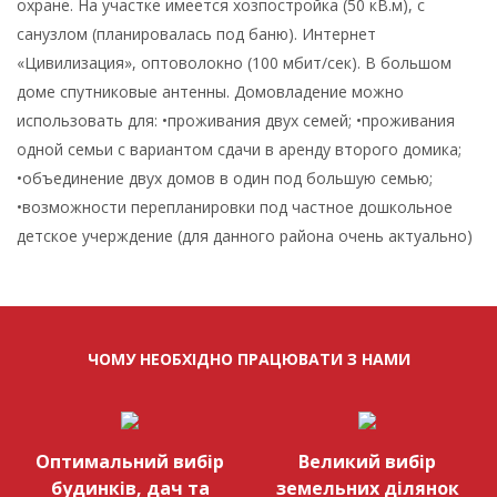
охране. На участке имеется хозпостройка (50 кВ.м), с
санузлом (планировалась под баню). Интернет
«Цивилизация», оптоволокно (100 мбит/сек). В большом
доме спутниковые антенны. Домовладение можно
использовать для: •проживания двух семей; •проживания
одной семьи с вариантом сдачи в аренду второго домика;
•объединение двух домов в один под большую семью;
•возможности перепланировки под частное дошкольное
детское учерждение (для данного района очень актуально)
ЧОМУ НЕОБХІДНО ПРАЦЮВАТИ З НАМИ
Оптимальний вибір
Великий вибір
будинків, дач та
земельних ділянок