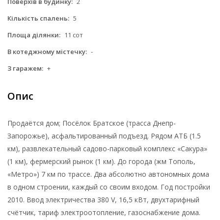
Поверхів в будинку:
2
Кількість спалень:
5
Площа ділянки:
11 сот
В котеджному містечку:
-
З гаражем:
+
Опис
Продаётся дом; Посёлок Братское (трасса Днепр-
Запорожье), асфальтированный подъезд. Рядом АТБ (1.5
км), развлекательный садово-парковый комплекс «Сакура»
(1 км), фермерский рынок (1 км). До города (жм Тополь,
«Метро») 7 км по трассе. Два абсолютно автономных дома
в одном строении, каждый со своим входом. Год постройки
2010. Ввод электричества 380 V, 16,5 кВт, двухтарифный
счётчик, тариф электроотопление, газоснабжение дома.