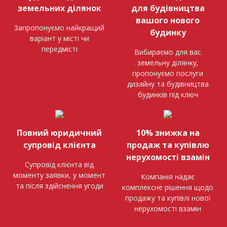
земельних ділянок
для будівництва
вашого нового
Запропонуємо найкращий
будинку
варіант у місті чи
передмісті
Вибираємо для вас
земельну ділянку,
пропонуємо послуги
дизайну та будівництва
будинків під ключ
Повний юридичний
10% знижка на
супровід клієнта
продаж та купівлю
нерухомості взамін
Супровід клієнта від
моменту заявки, у момент
Компанія надає
та після здійснення угоди
комплексне рішення щодо
продажу та купівлі нової
нерухомості взамін