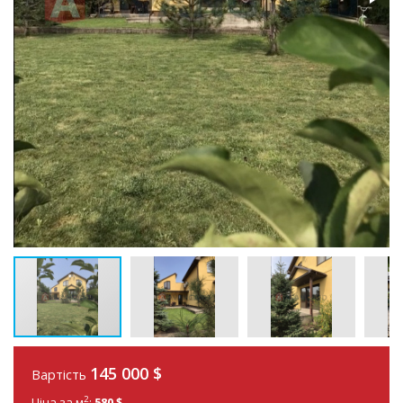
145 000 $
Вартість
2
Ціна за м
:
580 $