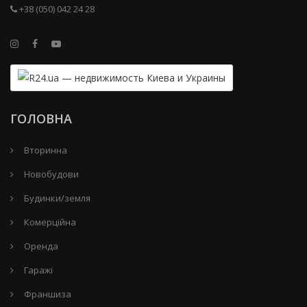
+38 (050) 042 24 28
ГОЛОВНА
Вторинна
Новобудови
Будинки/земля
Комерційна
Оренда
Гаражі
Франшиза