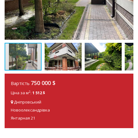
750 000 $
Вартість
2
Ціна за м
:
1 512 $
Дніпровський
Новоолександрівка
Янтарная 21