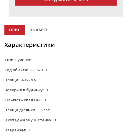
ОПИС
НА КАРТІ
Характеристики
Тип:
Будинок
Код об'єкта:
22362913
Площа:
496 кв.м.
Поверхів в будинку:
3
Кількість спалень:
3
Площа ділянки:
15 сот
В котеджному містечку:
+
З гаражем:
+