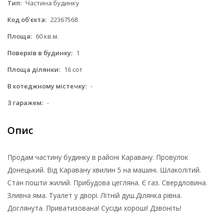
Тип:
Частина будинку
Код об'єкта:
22367568
Площа:
60 кв.м.
Поверхів в будинку:
1
Площа ділянки:
16 сот
В котеджному містечку:
-
З гаражем:
-
Опис
Продам частину будинку в районі Каравану. Провулок
Донецький. Від Каравану хвилин 5 на машині. Шлаколітий.
Стан пошти жилий. Прибудова цегляна. Є газ. Свердловина.
Зливна яма. Туалет у дворі. Літній душ.Ділянка рівна.
Доглянута. Приватизована! Сусіди хороші! Дзвоніть!