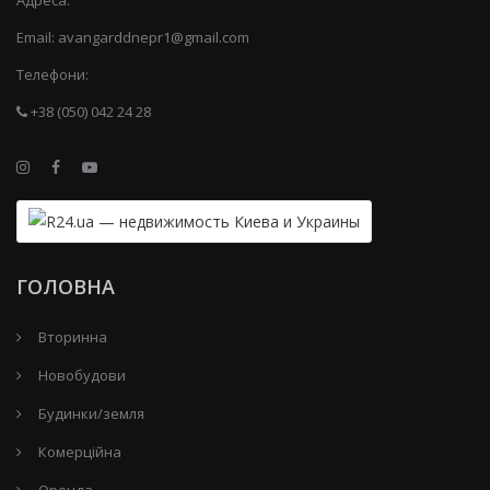
Email:
avangarddnepr1@gmail.com
Телефони:
+38 (050) 042 24 28
ГОЛОВНА
Вторинна
Новобудови
Будинки/земля
Комерційна
Оренда