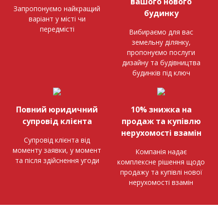
вашого нового
Запропонуємо найкращий
будинку
варіант у місті чи
передмісті
Вибираємо для вас
земельну ділянку,
пропонуємо послуги
дизайну та будівництва
будинків під ключ
Повний юридичний
10% знижка на
супровід клієнта
продаж та купівлю
нерухомості взамін
Супровід клієнта від
моменту заявки, у момент
Компанія надає
та після здійснення угоди
комплексне рішення щодо
продажу та купівлі нової
нерухомості взамін