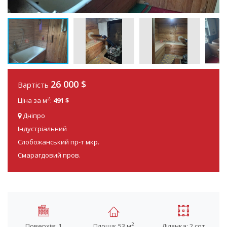
26 000 $
Вартість
2
Ціна за м
:
491 $
Дніпро
Індустріальний
Слобожанський пр-т мкр.
Смарагдовий пров.
2
Поверхів: 1
Площа: 53 м
Ділянка: 2 сот