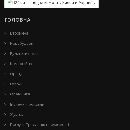
ГОЛОВНА
Вторинна
Новобудови
Будинки/земля
Комерційна
Оренда
Гаражі
Франшиза
Іпотечні програми
Журнал
Послуги Продавцю нерухомості