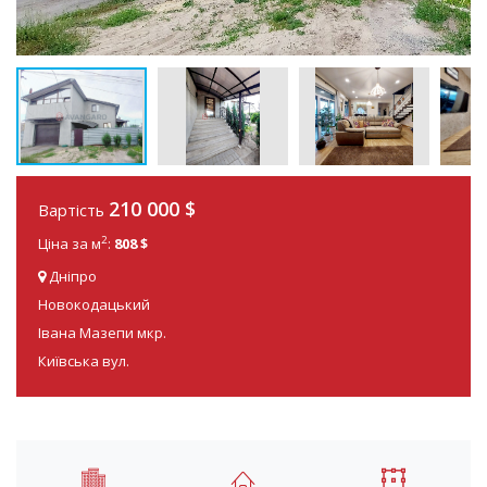
210 000 $
Вартість
2
Ціна за м
:
808 $
Дніпро
Новокодацький
Івана Мазепи мкр.
Київська вул.