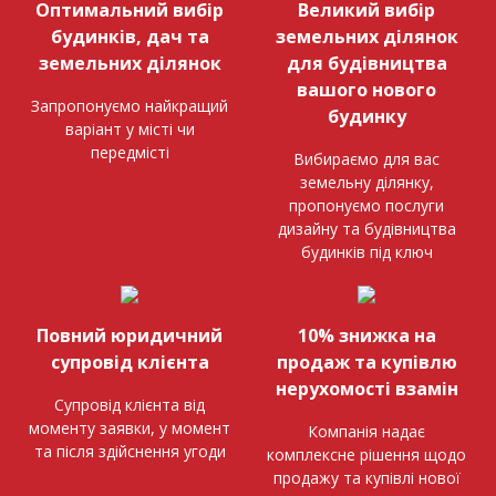
Оптимальний вибір
Великий вибір
будинків, дач та
земельних ділянок
земельних ділянок
для будівництва
вашого нового
Запропонуємо найкращий
будинку
варіант у місті чи
передмісті
Вибираємо для вас
земельну ділянку,
пропонуємо послуги
дизайну та будівництва
будинків під ключ
Повний юридичний
10% знижка на
супровід клієнта
продаж та купівлю
нерухомості взамін
Супровід клієнта від
моменту заявки, у момент
Компанія надає
та після здійснення угоди
комплексне рішення щодо
продажу та купівлі нової