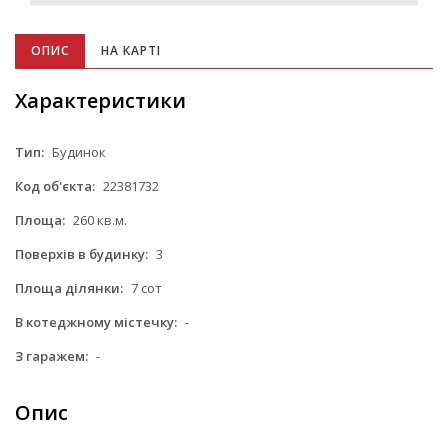
ОПИС
НА КАРТІ
Характеристики
Тип:
Будинок
Код об'єкта:
22381732
Площа:
260 кв.м.
Поверхів в будинку:
3
Площа ділянки:
7 сот
В котеджному містечку:
-
З гаражем:
-
Опис