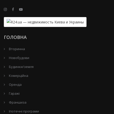
ГОЛОВНА
Вторинна
Новобудови
Будинки/земля
Комерційна
Оренда
Гаражі
Франшиза
Іпотечні програми