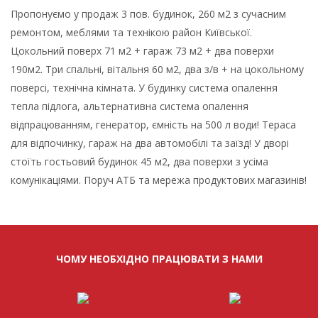
Пропонуємо у продаж 3 пов. будинок, 260 м2 з сучасним
ремонтом, меблями та технікою район Київської.
Цокольний поверх 71 м2 + гараж 73 м2 + два поверхи
190м2. Три спальні, вітальня 60 м2, два з/в + на цокольному
поверсі, технічна кімната. У будинку система опалення
тепла підлога, альтернативна система опалення
відпрацюванням, генератор, ємність на 500 л води! Тераса
для відпочинку, гараж на два автомобілі та заїзд! У дворі
стоїть гостьовий будинок 45 м2, два поверхи з усіма
комунікаціями. Поруч АТБ та мережа продуктових магазинів!
ЧОМУ НЕОБХІДНО ПРАЦЮВАТИ З НАМИ