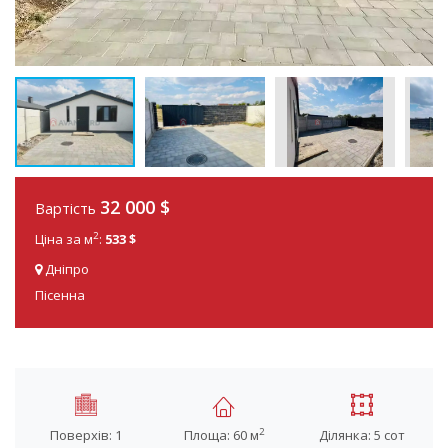
32 000 $
Вартість
2
Ціна за м
:
533 $
Дніпро
Пісенна
2
Поверхів: 1
Площа: 60 м
Ділянка: 5 сот