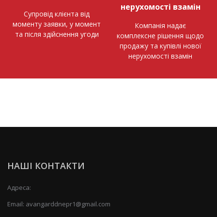
нерухомості взамін
Супровід клієнта від
моменту заявки, у момент
Компанія надає
та після здійснення угоди
комплексне рішення щодо
продажу та купівлі нової
нерухомості взамін
НАШІ КОНТАКТИ
Адреса:
Email:
avangarddnepr1@gmail.com