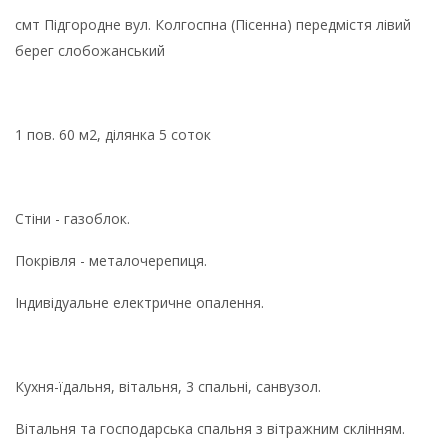
смт Підгородне вул. Колгоспна (Пісенна) передмістя лівий
берег слобожанський
1 пов. 60 м2, ділянка 5 соток
Стіни - газоблок.
Покрівля - металочерепиця.
Індивідуальне електричне опалення.
Кухня-їдальня, вітальня, 3 спальні, санвузол.
Вітальня та господарська спальня з вітражним склінням.