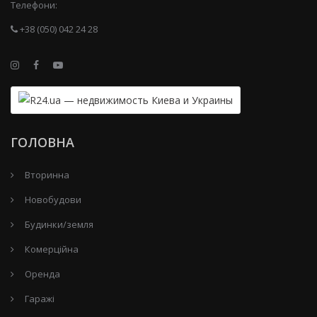
Телефони:
+38 (050) 042 24 28
ГОЛОВНА
Вторинна
Новобудови
Будинки/земля
Комерційна
Оренда
Гаражі