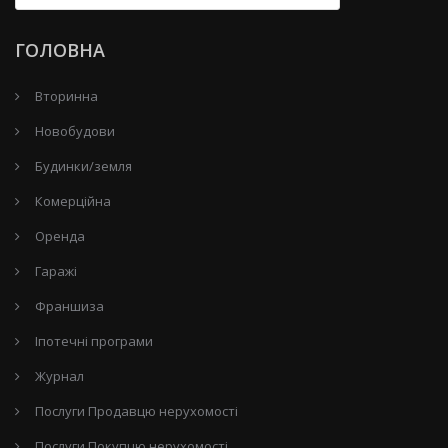
ГОЛОВНА
Вторинна
Новобудови
Будинки/земля
Комерційна
Оренда
Гаражі
Франшиза
Іпотечні програми
Журнал
Послуги Продавцю нерухомості
Послуги Покупцю нерухомості