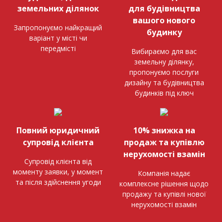
земельних ділянок
для будівництва
вашого нового
Запропонуємо найкращий
будинку
варіант у місті чи
передмісті
Вибираємо для вас
земельну ділянку,
пропонуємо послуги
дизайну та будівництва
будинків під ключ
Повний юридичний
10% знижка на
супровід клієнта
продаж та купівлю
нерухомості взамін
Супровід клієнта від
моменту заявки, у момент
Компанія надає
та після здійснення угоди
комплексне рішення щодо
продажу та купівлі нової
нерухомості взамін