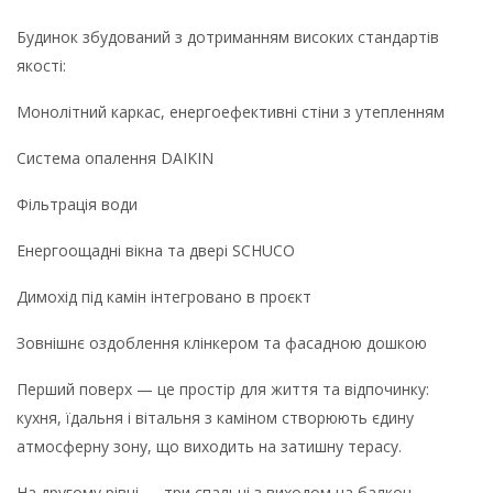
Будинок збудований з дотриманням високих стандартів
якості:
Монолітний каркас, енергоефективні стіни з утепленням
Система опалення DAIKIN
Фільтрація води
Енергоощадні вікна та двері SCHUCO
Димохід під камін інтегровано в проєкт
Зовнішнє оздоблення клінкером та фасадною дошкою
Перший поверх — це простір для життя та відпочинку:
кухня, їдальня і вітальня з каміном створюють єдину
атмосферну зону, що виходить на затишну терасу.
На другому рівні — три спальні з виходом на балкон