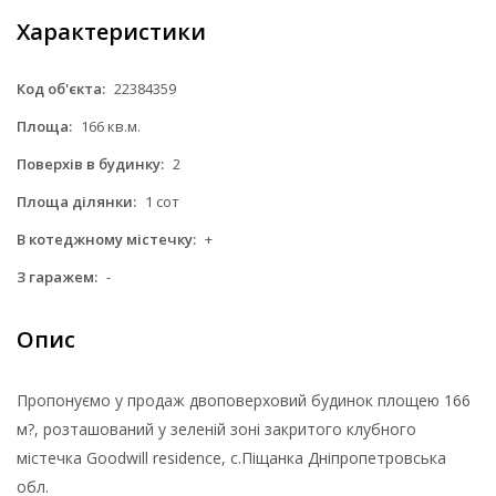
Характеристики
Код об'єкта:
22384359
Площа:
166 кв.м.
Поверхів в будинку:
2
Площа ділянки:
1 сот
В котеджному містечку:
+
З гаражем:
-
Опис
Пропонуємо у продаж двоповерховий будинок площею 166
м?, розташований у зеленій зоні закритого клубного
містечка Goodwill residence, с.Піщанка Дніпропетровська
обл.