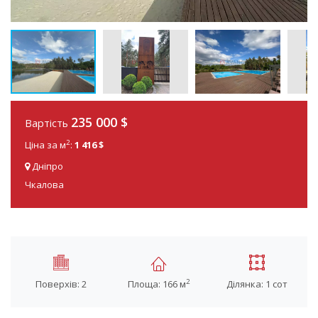
235 000 $
Вартість
2
Ціна за м
:
1 416 $
Дніпро
Чкалова
2
Поверхів: 2
Площа: 166 м
Ділянка: 1 сот