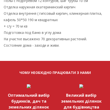
Полы с подогревом 12 контуров, шаг трубы 10 см
Отделка наружная екатерининский кирпич
Отделка внутрення ( гипсовый кирпич, клинкерная плитка,
кафель 50*50 190 м квадратных
+ с/у = 70 м кв
Подготовка под баню в углу дома
На участке высажено 70 декоративных растений.
Состояние дома - заходи и живи.
ЧОМУ НЕОБХІДНО ПРАЦЮВАТИ З НАМИ
Оптимальний вибір
Великий вибір
будинків, дач та
земельних ділянок
земельних ділянок
для будівництва