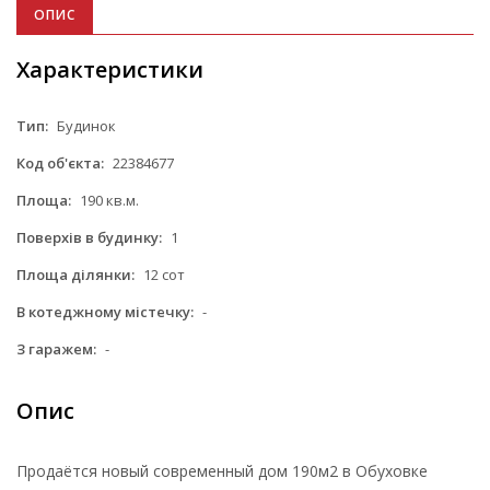
ОПИС
Характеристики
Тип:
Будинок
Код об'єкта:
22384677
Площа:
190 кв.м.
Поверхів в будинку:
1
Площа ділянки:
12 сот
В котеджному містечку:
-
З гаражем:
-
Опис
Продаётся новый современный дом 190м2 в Обуховке