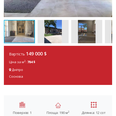
149 000 $
Вартість
2
Ціна за м
:
784 $
Дніпро
Соснова
2
Поверхів: 1
Площа: 190 м
Ділянка: 12 сот