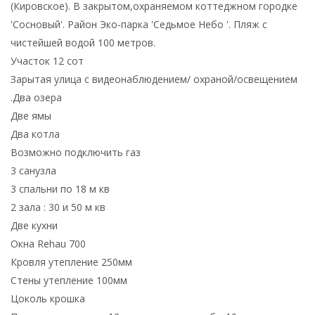
(Кировское). В закрытом,охраняемом коттеджном городке
'Сосновый'. Район Эко-парка 'Седьмое Небо '. Пляж с
чистейшей водой 100 метров.
Участок 12 сот
Зарытая улица с видеонаблюдением/ охраной/освещением
.Два озера
Две ямы
Два котла
Возможно подключить газ
3 санузла
3 спальни по 18 м кв
2 зала : 30 и 50 м кв
Две кухни
Окна Rehau 700
Кровля утепление 250мм
Стены утепление 100мм
Цоколь крошка