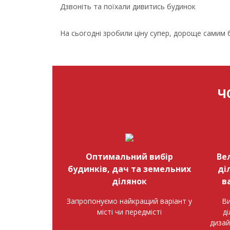
Дзвоніть та поїхали дивитись будинок
На сьогодні зробили ціну супер, дороще самим 
Ч
Оптимальний вибір
Ве
будинків, дач та земельних
ді
ділянок
в
Запропонуємо найкращий варіант у
Ви
місті чи передмісті
д
дизай