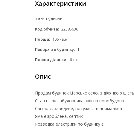
Характеристики
Тип:
Будинок
Код об'єкта:
22385636
Площа:
106 кв.м.
Поверхів в будинку:
1
Площа ділянки:
6 сот
Опис
Продам будинок Царське село, з ділянкою шість
Стан після забудовника, якісна новобудова
Світло є, заведене, потужність нормальна
Яма є зроблена, септик
Розводка електрики по будинку є