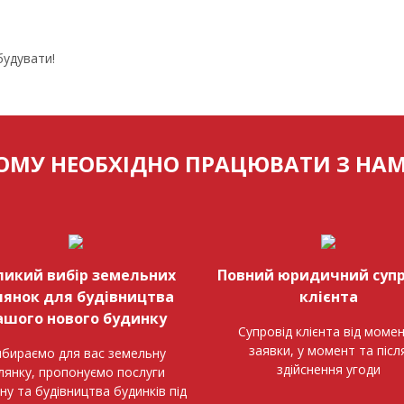
будувати!
ОМУ НЕОБХІДНО ПРАЦЮВАТИ З НА
ликий вибір земельних
Повний юридичний супр
лянок для будівництва
клієнта
ашого нового будинку
Супровід клієнта від моме
заявки, у момент та післ
бираємо для вас земельну
здійснення угоди
ілянку, пропонуємо послуги
ну та будівництва будинків під