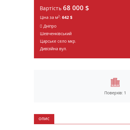
68 000 $
Вартість
2
Ціна за м
:
642 $
Дніпро
Шевченківський
Царське село мкр.
Дивізійна вул.
Поверхів: 1
ОПИС