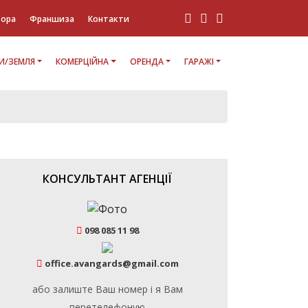
тора
Франшиза
Контакти
И/ЗЕМЛЯ
КОМЕРЦІЙНА
ОРЕНДА
ГАРАЖІ
КОНСУЛЬТАНТ АГЕНЦІЇ
098 085 11 98
office.avangards@gmail.com
або залиште Ваш номер і я Вам
перетелефоную