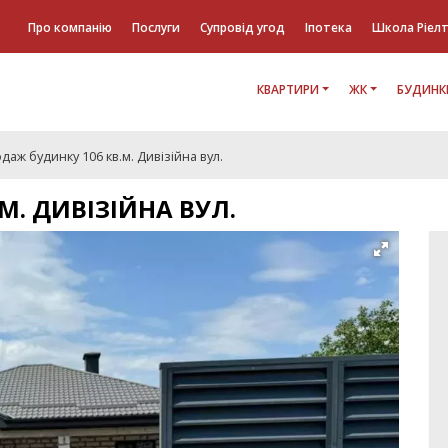
Про компанію
Послуги
Супровід угод
Іпотека
Школа Ріел
КВАРТИРИ
ЖК
БУДИНК
даж будинку 106 кв.м. Дивізійна вул.
М. ДИВІЗІЙНА ВУЛ.