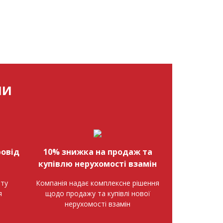
МИ
овід
10% знижка на продаж та
купівлю нерухомості взамін
нту
Компанія надає комплексне рішення
я
щодо продажу та купівлі нової
нерухомості взамін