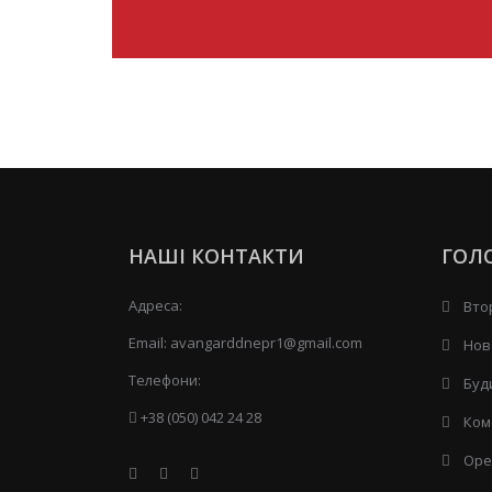
НАШІ КОНТАКТИ
ГОЛ
Адреса:
Вто
Email:
avangarddnepr1@gmail.com
Нов
Телефони:
Буд
+38 (050) 042 24 28
Ком
Оре