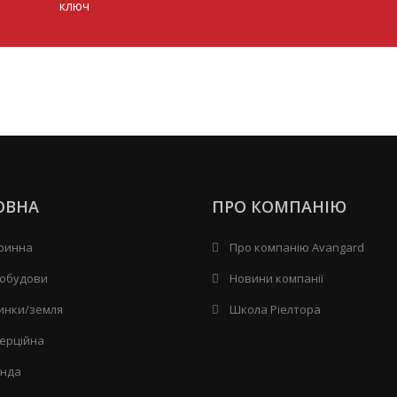
ключ
ОВНА
ПРО КОМПАНІЮ
ринна
Про компанію Avangard
обудови
Новини компанії
инки/земля
Школа Ріелтора
ерційна
нда