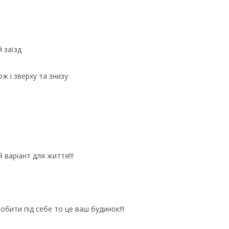
 заїзд
ож і зверху та знизу
й варіант для життя!!!
бити під себе то це ваш будинок!!!