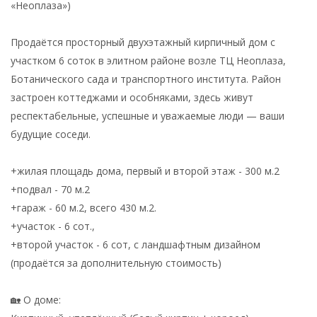
«Неоплаза»)
Продаётся просторный двухэтажный кирпичный дом с
участком 6 соток в элитном районе возле ТЦ Неоплаза,
Ботанического сада и транспортного института. Район
застроен коттеджами и особняками, здесь живут
респектабельные, успешные и уважаемые люди — ваши
будущие соседи.
+жилая площадь дома, первый и второй этаж - 300 м.2
+подвал - 70 м.2
+гараж - 60 м.2, всего 430 м.2.
+участок - 6 сот.,
+второй участок - 6 сот, с ландшафтным дизайном
(продаётся за дополнительную стоимость)
🏡 О доме: