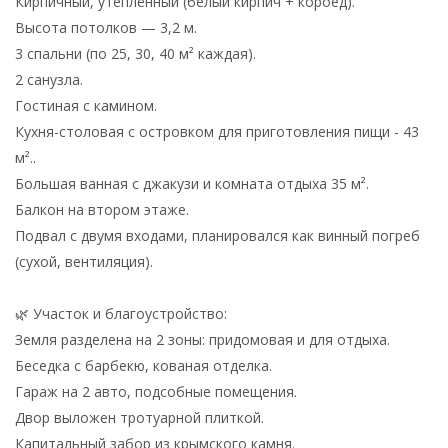
Кирпичный, утеплённый (белый кирпич + короед).
Высота потолков — 3,2 м.
3 спальни (по 25, 30, 40 м² каждая).
2 санузла.
Гостиная с камином.
Кухня-столовая с островком для приготовления пищи - 43
м²..
Большая ванная с джакузи и комната отдыха 35 м².
Балкон на втором этаже.
Подвал с двумя входами, планировался как винный погреб
(сухой, вентиляция).
🌿 Участок и благоустройство:
Земля разделена на 2 зоны: придомовая и для отдыха.
Беседка с барбекю, кованая отделка.
Гараж на 2 авто, подсобные помещения.
Двор выложен тротуарной плиткой.
Капитальный забор из крымского камня.