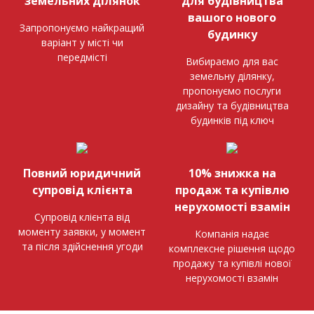
земельних ділянок
для будівництва
вашого нового
Запропонуємо найкращий
будинку
варіант у місті чи
передмісті
Вибираємо для вас
земельну ділянку,
пропонуємо послуги
дизайну та будівництва
будинків під ключ
Повний юридичний
10% знижка на
супровід клієнта
продаж та купівлю
нерухомості взамін
Супровід клієнта від
моменту заявки, у момент
Компанія надає
та після здійснення угоди
комплексне рішення щодо
продажу та купівлі нової
нерухомості взамін