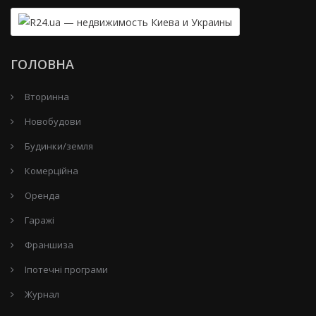
ГОЛОВНА
Вторинна
Новобудови
Будинки/земля
Комерційна
Оренда
Гаражі
Франшиза
Іпотечні програми
Журнал