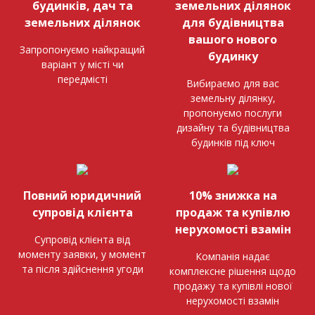
будинків, дач та
земельних ділянок
земельних ділянок
для будівництва
вашого нового
Запропонуємо найкращий
будинку
варіант у місті чи
передмісті
Вибираємо для вас
земельну ділянку,
пропонуємо послуги
дизайну та будівництва
будинків під ключ
Повний юридичний
10% знижка на
супровід клієнта
продаж та купівлю
нерухомості взамін
Супровід клієнта від
моменту заявки, у момент
Компанія надає
та після здійснення угоди
комплексне рішення щодо
продажу та купівлі нової
нерухомості взамін