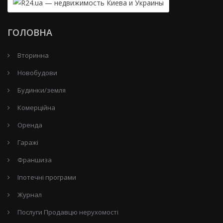
ГОЛОВНА
Вторинна
Новобудови
Будинки/земля
Комерційна
Оренда
Гаражі
Франшиза
Іпотечні програми
Журнал
Послуги Продавцю нерухомості