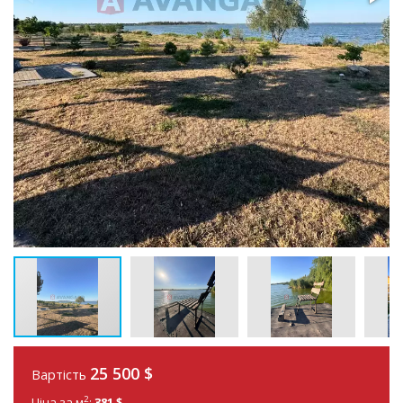
25 500 $
Вартість
2
Ціна за м
:
381 $