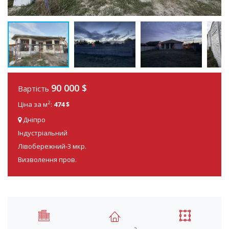
90 000 $
Вартість
2
Ціна за м
:
474 $
Дніпро
Індустріальний
Лівобережний-3 мкр.
Визволення пров.