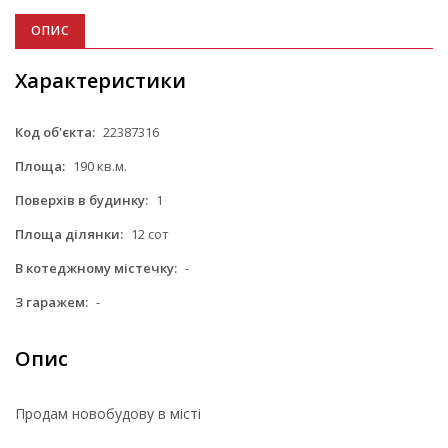
ОПИС
Характеристики
Код об'єкта:
22387316
Площа:
190 кв.м.
Поверхів в будинку:
1
Площа ділянки:
12 сот
В котеджному містечку:
-
З гаражем:
-
Опис
Продам новобудову в місті