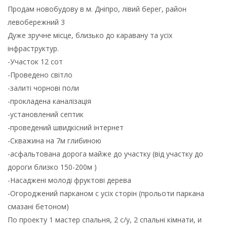
Продам новобудову в м. Дніпро, лівий берег, район
левобережний 3
Дуже зручне місце, близько до каравану та усіх
інфраструктур.
-Участок 12 сот
-Проведено світло
-залиті чорнові поли
-прокладена каналізація
-установлений септик
-проведений швидкісний інтернет
-Скважина на 7м глибиною
-асфальтована дорога майже до участку (від участку до
дороги близко 150-200м )
-Насаджені молоді фруктові дерева
-Огороджений парканом с усіх сторін (прольоти паркана
смазані бетоном)
По проекту 1 мастер спальня, 2 с/у, 2 спальні кімнати, и