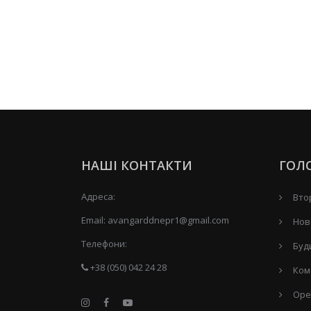
НАШІ КОНТАКТИ
ГОЛ
Адреса:
Вто
Email:
avangarddnepr1@gmail.com
Нов
Телефони:
Буд
+38 (050) 042 24 28
Ком
Оре