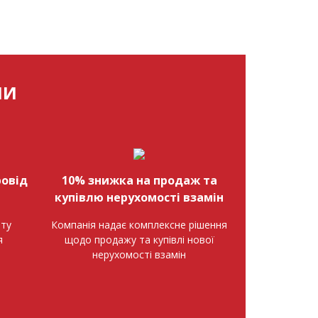
МИ
овід
10% знижка на продаж та
купівлю нерухомості взамін
нту
Компанія надає комплексне рішення
я
щодо продажу та купівлі нової
нерухомості взамін