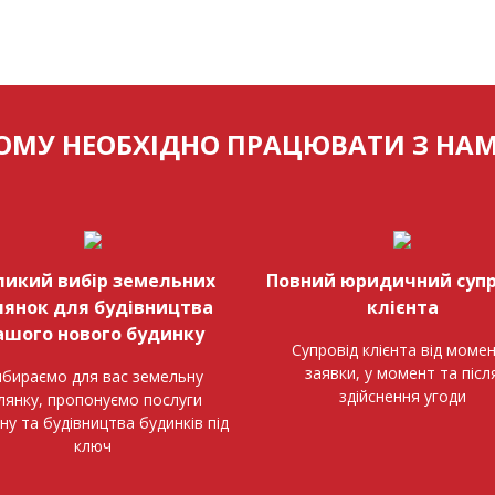
ОМУ НЕОБХІДНО ПРАЦЮВАТИ З НА
ликий вибір земельних
Повний юридичний супр
лянок для будівництва
клієнта
ашого нового будинку
Супровід клієнта від моме
заявки, у момент та післ
бираємо для вас земельну
здійснення угоди
ілянку, пропонуємо послуги
ну та будівництва будинків під
ключ