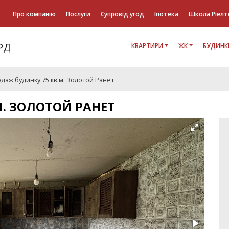
Про компанію
Послуги
Супровід угод
Іпотека
Школа Ріелт
КВАРТИРИ
ЖК
БУДИНК
даж будинку 75 кв.м. Золотой Ранет
. ЗОЛОТОЙ РАНЕТ