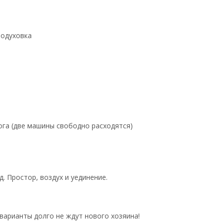
родуховка
ога (две машины свободно расходятся)
д. Простор, воздух и уединение.
варианты долго не ждут нового хозяина!