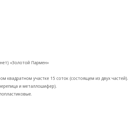
онет) «Золотой Пармен»
м квадратном участке 15 соток (состоящем из двух частей).
черепица и металлошифер).
лопластиковые.