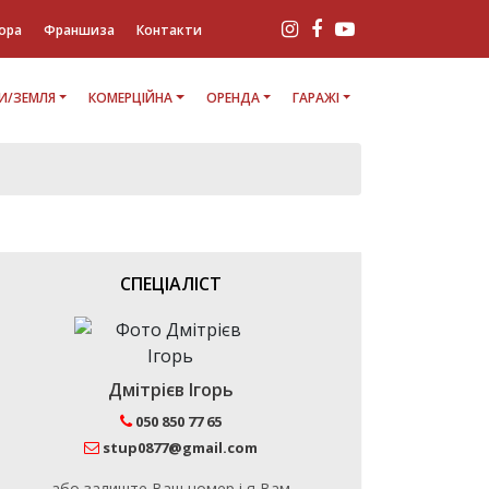
ора
Франшиза
Контакти
И/ЗЕМЛЯ
КОМЕРЦІЙНА
ОРЕНДА
ГАРАЖІ
СПЕЦІАЛІСТ
Дмітрієв Ігорь
050 850 77 65
stup0877@gmail.com
або залиште Ваш номер і я Вам