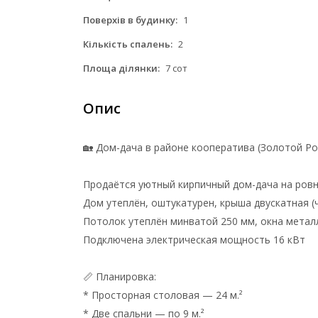
Поверхів в будинку:
1
Кількість спалень:
2
Площа ділянки:
7 сот
Опис
🏡 Дом-дача в районе кооператива (Золотой Р
Продаётся уютный кирпичный дом-дача на ровно
Дом утеплён, оштукатурен, крыша двускатная (
Потолок утеплён минватой 250 мм, окна метал
Подключена электрическая мощность 16 кВт
📏 Планировка:
* Просторная столовая — 24 м.²
* Две спальни — по 9 м.²