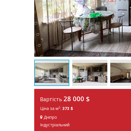
28 000 $
Вартість
2
Ціна за м
:
373 $
Дніпро
Індустріальний