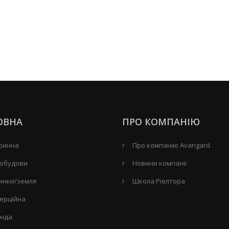
ОВНА
ПРО КОМПАНІЮ
ринна
Про компанію Avangard
обудови
Новини компанії
инки/земля
Школа Ріелтора
ерційна
нда