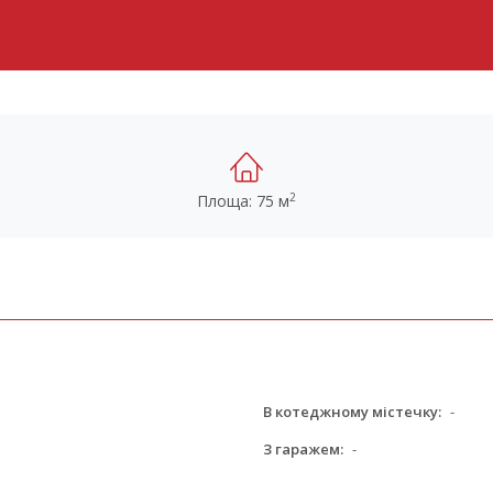
2
Площа: 75 м
В котеджному містечку:
-
З гаражем:
-