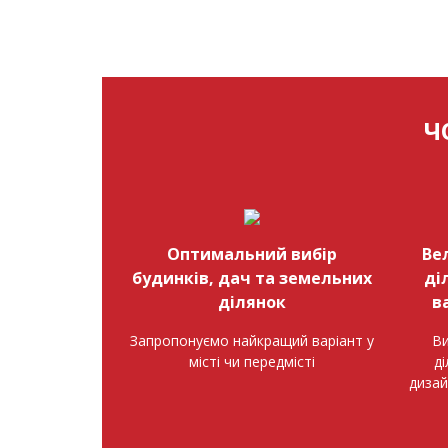
Ч
Оптимальний вибір
Ве
будинків, дач та земельних
ді
ділянок
в
Запропонуємо найкращий варіант у
Ви
місті чи передмісті
д
дизай