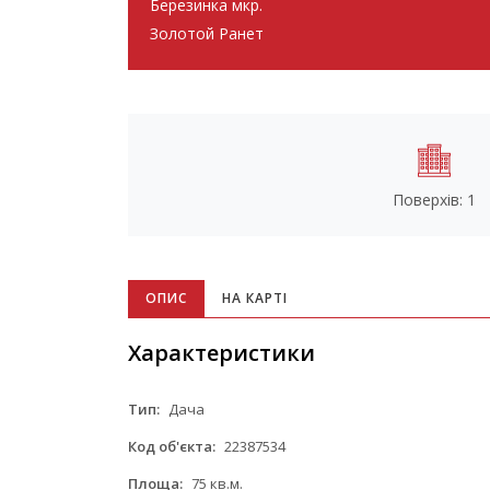
Березинка мкр.
Золотой Ранет
Поверхів: 1
ОПИС
НА КАРТІ
Характеристики
Тип:
Дача
Код об'єкта:
22387534
Площа:
75 кв.м.