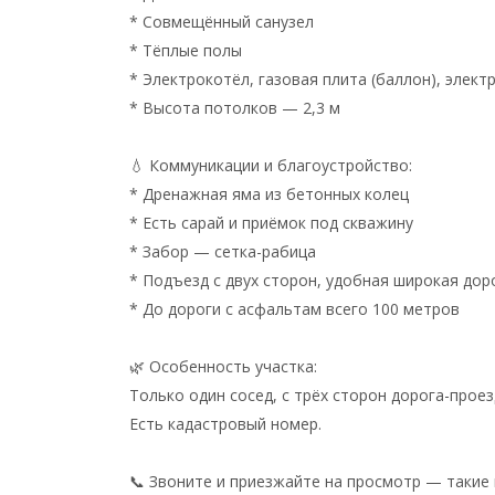
* Совмещённый санузел
* Тёплые полы
* Электрокотёл, газовая плита (баллон), элект
* Высота потолков — 2,3 м
💧 Коммуникации и благоустройство:
* Дренажная яма из бетонных колец
* Есть сарай и приёмок под скважину
* Забор — сетка-рабица
* Подъезд с двух сторон, удобная широкая дор
* До дороги с асфальтам всего 100 метров
🌿 Особенность участка:
Только один сосед, с трёх сторон дорога-проез
Есть кадастровый номер.
📞 Звоните и приезжайте на просмотр — такие 