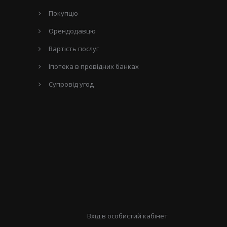
Покупцю
Орендодавцю
Вартість послуг
Іпотека в провідних банках
Супровід угод
Вхід в особистий кабінет