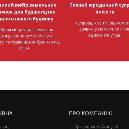
ликий вибір земельних
Повний юридичний супр
лянок для будівництва
клієнта
ашого нового будинку
Супровід клієнта від моме
заявки, у момент та післ
бираємо для вас земельну
здійснення угоди
ілянку, пропонуємо послуги
ну та будівництва будинків під
ключ
ОВНА
ПРО КОМПАНІЮ
ринна
Про компанію Avangard