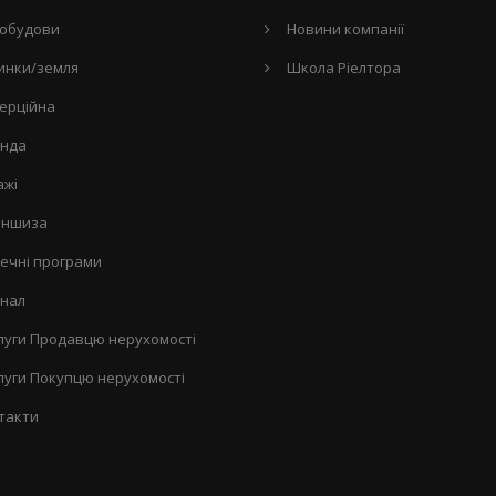
обудови
Новини компанії
инки/земля
Школа Ріелтора
ерційна
нда
ажі
ншиза
течні програми
нал
луги Продавцю нерухомості
луги Покупцю нерухомості
такти