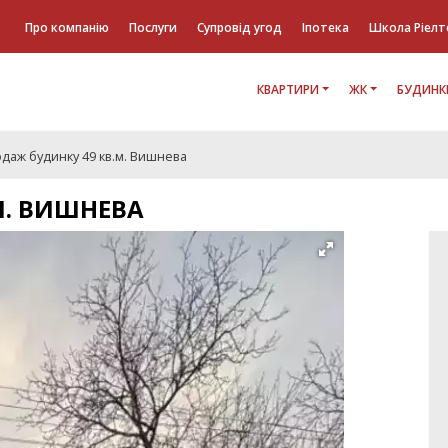
Про компанію
Послуги
Супровід угод
Іпотека
Школа Ріелт
КВАРТИРИ
ЖК
БУДИНК
даж будинку 49 кв.м. Вишнева
М. ВИШНЕВА