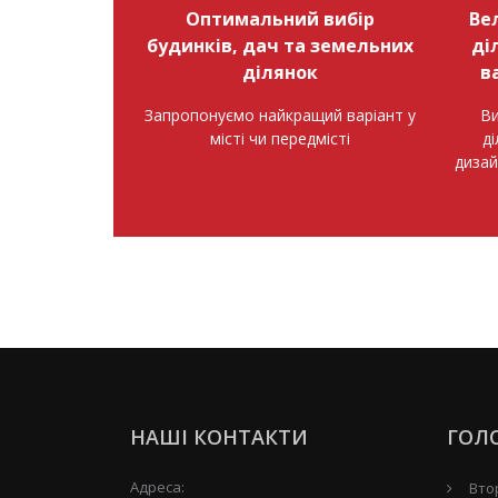
Оптимальний вибір
Ве
будинків, дач та земельних
ді
ділянок
в
Запропонуємо найкращий варіант у
Ви
місті чи передмісті
д
дизай
НАШІ КОНТАКТИ
ГОЛ
Адреса:
Вто