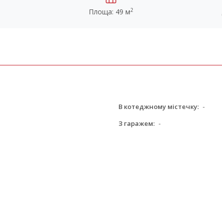
2
Площа: 49 м
В котеджному містечку:
-
З гаражем:
-