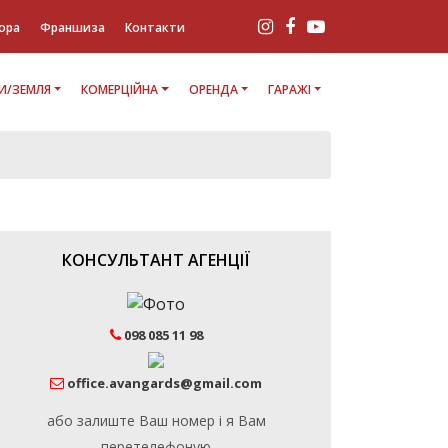
ора
Франшиза
Контакти
И/ЗЕМЛЯ
КОМЕРЦІЙНА
ОРЕНДА
ГАРАЖІ
КОНСУЛЬТАНТ АГЕНЦІЇ
098 085 11 98
office.avangards@gmail.com
або залиште Ваш номер і я Вам
перетелефоную