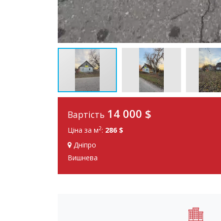
14 000 $
Вартість
2
Ціна за м
:
286 $
Дніпро
Вишнева