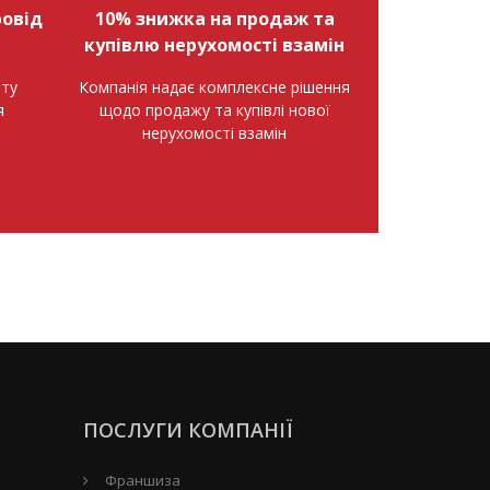
овід
10% знижка на продаж та
купівлю нерухомості взамін
нту
Компанія надає комплексне рішення
я
щодо продажу та купівлі нової
нерухомості взамін
ПОСЛУГИ КОМПАНІЇ
Франшиза