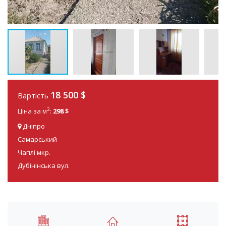
18 500 $
Вартість
2
Ціна за м
:
298 $
Дніпро
Самарський
Чаплі мкр.
Дубінінська вул.