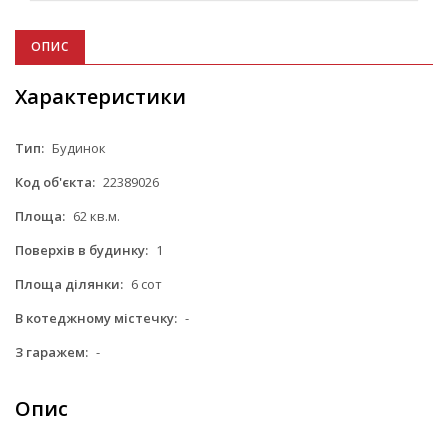
ОПИС
Характеристики
Тип:
Будинок
Код об'єкта:
22389026
Площа:
62 кв.м.
Поверхів в будинку:
1
Площа ділянки:
6 сот
В котеджному містечку:
-
З гаражем:
-
Опис